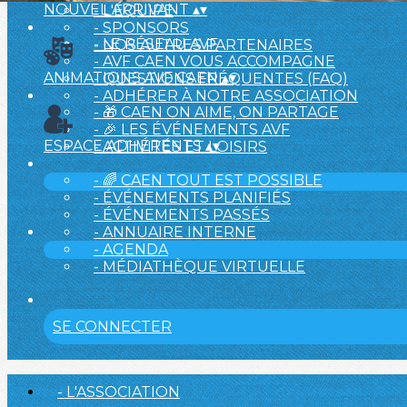
NOUVEL ARRIVANT
▴
▾
- L'ÉQUIPE
- SPONSORS
- LE RÉSEAU AVF
- NOS AUTRES PARTENAIRES
- AVF CAEN VOUS ACCOMPAGNE
ANIMATIONS AVF CAEN
▴
▾
- QUESTIONS FRÉQUENTES (FAQ)
- ADHÉRER À NOTRE ASSOCIATION
- 🎁 CAEN ON AIME, ON PARTAGE
- 🎉 LES ÉVÉNEMENTS AVF
ESPACE ADHÉRENTS
▴
▾
- ACTIVITÉS ET LOISIRS
- 🌈 CAEN TOUT EST POSSIBLE
- ÉVÉNEMENTS PLANIFIÉS
- ÉVÉNEMENTS PASSÉS
- ANNUAIRE INTERNE
- AGENDA
- MÉDIATHÈQUE VIRTUELLE
SE CONNECTER
- L'ASSOCIATION