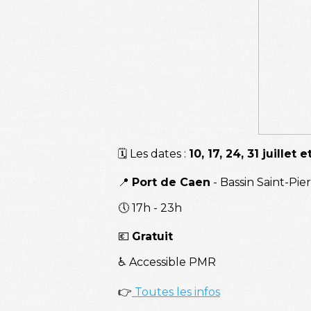
🗓️ Les dates :
10, 17, 24, 31 juillet 
📍
Port de Caen
- Bassin Saint-Pie
🕔 17h - 23h
💶
Gratuit
♿ Accessible PMR
👉
Toutes les infos