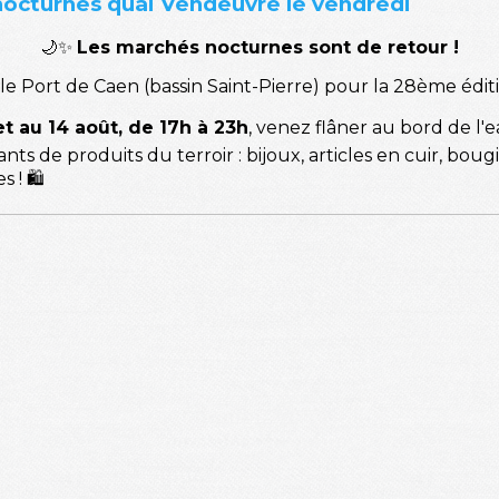
nocturnes quai Vendeuvre le vendredi
🌙✨
Les marchés nocturnes sont de retour !
on le Port de Caen (bassin Saint-Pierre) pour la 28ème éd
et au 14 août, de 17h à 23h
, venez flâner au bord de l'
ts de produits du terroir : bijoux, articles en cuir, bougie
 ! 🛍️