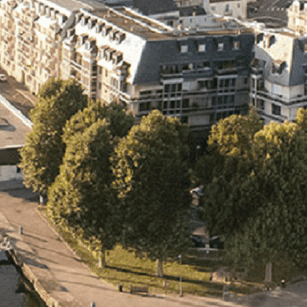
Exporter les lignes sélectionnées
Exporter toutes les colonnes
Exporter uniquement les colonnes affichées
Menu
<
>
- 🎁 Caen on aime, on partage
- 🎉 Les événements AVF
- Activités et Loisirs
Ajoutez un logo, un bouton, des réseaux sociaux
Cliquez pour éditer
L'ASSOCIATION
▴
▾
- L'ASSOCIATION
- BROCHURE