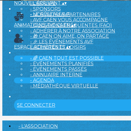
NOUVEL ARRIVANT
▴
▾
- L'ÉQUIPE
- SPONSORS
- LE RÉSEAU AVF
- NOS AUTRES PARTENAIRES
- AVF CAEN VOUS ACCOMPAGNE
ANIMATIONS AVF CAEN
▴
▾
- QUESTIONS FRÉQUENTES (FAQ)
- ADHÉRER À NOTRE ASSOCIATION
- 🎁 CAEN ON AIME, ON PARTAGE
- 🎉 LES ÉVÉNEMENTS AVF
ESPACE ADHÉRENTS
▴
▾
- ACTIVITÉS ET LOISIRS
- 🌈 CAEN TOUT EST POSSIBLE
- ÉVÉNEMENTS PLANIFIÉS
- ÉVÉNEMENTS PASSÉS
- ANNUAIRE INTERNE
- AGENDA
- MÉDIATHÈQUE VIRTUELLE
SE CONNECTER
- L'ASSOCIATION