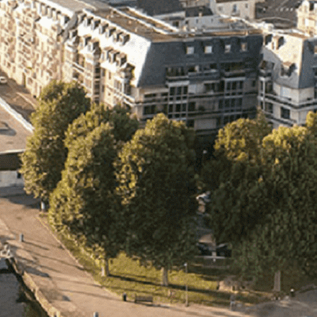
Exporter les lignes sélectionnées
Exporter toutes les colonnes
Exporter uniquement les colonnes affichées
Menu
<
>
- 🎁 Caen on aime, on partage
- 🎉 Les événements AVF
- Activités et Loisirs
Ajoutez un logo, un bouton, des réseaux sociaux
Cliquez pour éditer
L'ASSOCIATION
▴
▾
- L'ASSOCIATION
- BROCHURE