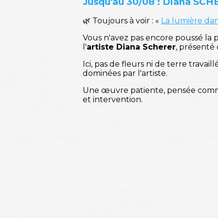
Jusqu'au 30/08 : Diana SCHER
🌿 Toujours à voir : «
La lumière dans
Vous n'avez pas encore poussé la po
l'
artiste Diana Scherer
, présenté
Ici, pas de fleurs ni de terre trava
dominées par l'artiste.
Une œuvre patiente, pensée co
et intervention.