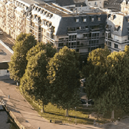
Exporter les lignes sélectionnées
Exporter toutes les colonnes
Exporter uniquement les colonnes affichées
Menu
<
>
- 🎁 Caen on aime, on partage
- 🎉 Les événements AVF
- Activités et Loisirs
Ajoutez un logo, un bouton, des réseaux sociaux
Cliquez pour éditer
L'ASSOCIATION
▴
▾
- L'ASSOCIATION
- BROCHURE