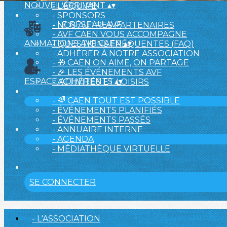
NOUVEL ARRIVANT
▴
▾
- L'ÉQUIPE
- SPONSORS
- LE RÉSEAU AVF
- NOS AUTRES PARTENAIRES
- AVF CAEN VOUS ACCOMPAGNE
ANIMATIONS AVF CAEN
▴
▾
- QUESTIONS FRÉQUENTES (FAQ)
- ADHÉRER À NOTRE ASSOCIATION
- 🎁 CAEN ON AIME, ON PARTAGE
- 🎉 LES ÉVÉNEMENTS AVF
ESPACE ADHÉRENTS
▴
▾
- ACTIVITÉS ET LOISIRS
- 🌈 CAEN TOUT EST POSSIBLE
- ÉVÉNEMENTS PLANIFIÉS
- ÉVÉNEMENTS PASSÉS
- ANNUAIRE INTERNE
- AGENDA
- MÉDIATHÈQUE VIRTUELLE
SE CONNECTER
- L'ASSOCIATION