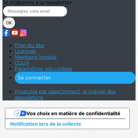
Je m'abonne à la newsletter
OK
Plan du site
Licences
Mentions légales
CGUV
Paramétrer vos cookies
Se connecter
Propulsé par AssoConnect, le logiciel des
associations
Vos choix en matière de confidentialité
Notification lors de la collecte