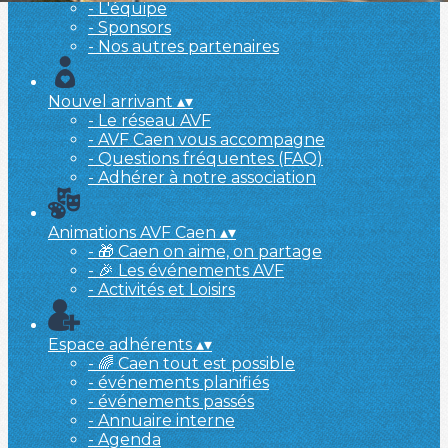
- L'équipe
- Sponsors
- Nos autres partenaires
Nouvel arrivant
▴
▾
- Le réseau AVF
- AVF Caen vous accompagne
- Questions fréquentes (FAQ)
- Adhérer à notre association
Animations AVF Caen
▴
▾
- 🎁 Caen on aime, on partage
- 🎉 Les événements AVF
- Activités et Loisirs
Espace adhérents
▴
▾
- 🌈 Caen tout est possible
- événements planifiés
- événements passés
- Annuaire interne
- Agenda