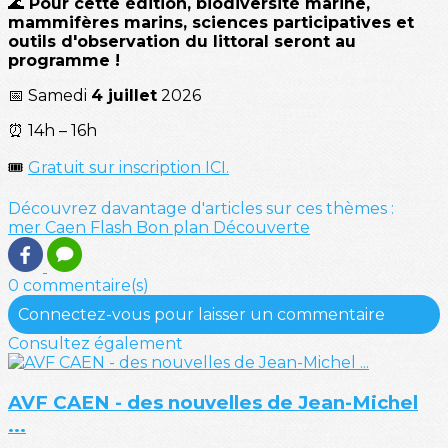
🌊
Pour cette édition, biodiversité marine,
mammifères marins, sciences participatives et
outils d'observation du littoral seront au
programme !
📅 Samedi
4 juillet
2026
⏰ 14h – 16h
🎟️
Gratuit sur inscription ICI.
Découvrez davantage d'articles sur ces thèmes :
mer
Caen
Flash
Bon plan
Découverte
0 commentaire(s)
Connectez-vous pour laisser un commentaire
Consultez également
AVF CAEN - des nouvelles de Jean-Michel
...