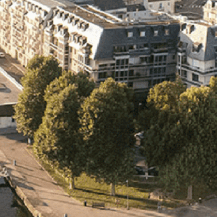
Exporter les lignes sélectionnées
Exporter toutes les colonnes
Exporter uniquement les colonnes affichées
Menu
<
>
- 🎁 Caen on aime, on partage
- 🎉 Les événements AVF
- Activités et Loisirs
Ajoutez un logo, un bouton, des réseaux sociaux
Cliquez pour éditer
L'association
▴
▾
- L'association
- Brochure