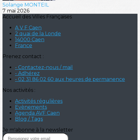
Solange MONTEIL
7 mai 2026
Accueil des Villes Françaises
A V F Caen
2 quai de la Londe
14000 Caen
France
Prenez contact :
- Contactez-nous / mail
- Adhérez
- 02 31 86 02 60 aux heures de permanence
Nos activités :
Activités régulières
Evènements
Agenda AVF Caen
Blog / Tags
Je m'abonne à la newsletter