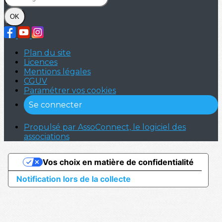
OK
Plan du site
Licences
Mentions légales
CGUV
Paramétrer vos cookies
Se connecter
Propulsé par AssoConnect, le logiciel des
associations
Vos choix en matière de confidentialité
Notification lors de la collecte