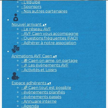
- L'équipe
- Sponsors
- Nos autres partenaires
Nouvel arrivant
▴
▾
- Le réseau AVF
- AVF Caen vous accompagne
- Questions fréquentes (FAQ)
- Adhérer à notre association
Animations AVF Caen
▴
▾
- 🎁 Caen on aime, on partage
- 🎉 Les événements AVF
- Activités et Loisirs
Espace adhérents
▴
▾
- 🌈 Caen tout est possible
- événements planifiés
- événements passés
- Annuaire interne
- Agenda