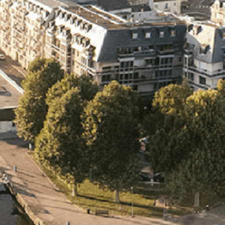
Exporter les lignes sélectionnées
Exporter toutes les colonnes
Exporter uniquement les colonnes affichées
Menu
<
>
- 🎁 Caen on aime, on partage
- 🎉 Les événements AVF
- Activités et Loisirs
Ajoutez un logo, un bouton, des réseaux sociaux
Cliquez pour éditer
L'association
▴
▾
- L'association
- Brochure