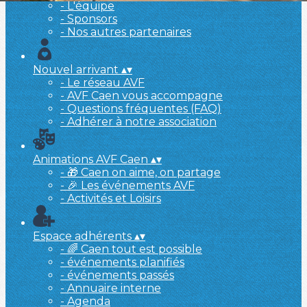
- L'équipe
- Sponsors
- Nos autres partenaires
Nouvel arrivant
▴
▾
- Le réseau AVF
- AVF Caen vous accompagne
- Questions fréquentes (FAQ)
- Adhérer à notre association
Animations AVF Caen
▴
▾
- 🎁 Caen on aime, on partage
- 🎉 Les événements AVF
- Activités et Loisirs
Espace adhérents
▴
▾
- 🌈 Caen tout est possible
- événements planifiés
- événements passés
- Annuaire interne
- Agenda