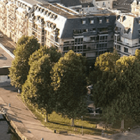
Exporter les lignes sélectionnées
Exporter toutes les colonnes
Exporter uniquement les colonnes affichées
Menu
<
>
- 🎁 Caen on aime, on partage
- 🎉 Les événements AVF
- Activités et Loisirs
Ajoutez un logo, un bouton, des réseaux sociaux
Cliquez pour éditer
L'association
▴
▾
- L'association
- Brochure