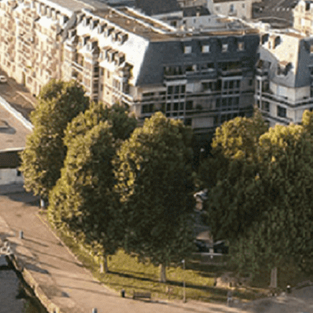
Exporter les lignes sélectionnées
Exporter toutes les colonnes
Exporter uniquement les colonnes affichées
Menu
<
>
- 🎁 Caen on aime, on partage
- 🎉 Les événements AVF
- Activités et Loisirs
Ajoutez un logo, un bouton, des réseaux sociaux
Cliquez pour éditer
L'association
▴
▾
- L'association
- Brochure