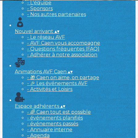
- L'équipe
- Sponsors
- Nos autres partenaires
Nouvel arrivant
▴
▾
- Le réseau AVF
- AVF Caen vous accompagne
- Questions fréquentes (FAQ)
- Adhérer à notre association
Animations AVF Caen
▴
▾
- 🎁 Caen on aime, on partage
- 🎉 Les événements AVF
- Activités et Loisirs
Espace adhérents
▴
▾
- 🌈 Caen tout est possible
- événements planifiés
- événements passés
- Annuaire interne
- Agenda