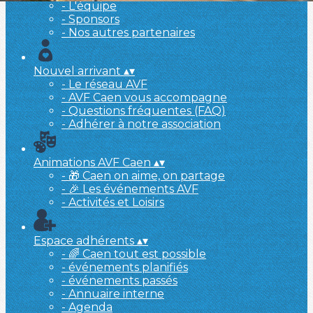
- L'équipe
- Sponsors
- Nos autres partenaires
Nouvel arrivant
▴
▾
- Le réseau AVF
- AVF Caen vous accompagne
- Questions fréquentes (FAQ)
- Adhérer à notre association
Animations AVF Caen
▴
▾
- 🎁 Caen on aime, on partage
- 🎉 Les événements AVF
- Activités et Loisirs
Espace adhérents
▴
▾
- 🌈 Caen tout est possible
- événements planifiés
- événements passés
- Annuaire interne
- Agenda