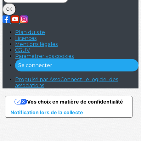
OK
Plan du site
Licences
Mentions légales
CGUV
Paramétrer vos cookies
Se connecter
Propulsé par AssoConnect, le logiciel des
associations
Vos choix en matière de confidentialité
Notification lors de la collecte