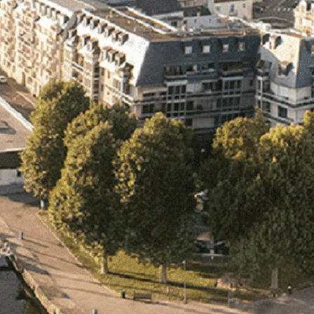
Exporter les lignes sélectionnées
Exporter toutes les colonnes
Exporter uniquement les colonnes affichées
Menu
<
>
- 🎁 Caen on aime, on partage
- 🎉 Les événements AVF
- Activités et Loisirs
Ajoutez un logo, un bouton, des réseaux sociaux
Cliquez pour éditer
L'association
▴
▾
- L'association
- Brochure