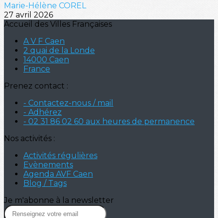
Marie-Hélène COREL
27 avril 2026
Accueil des Villes Françaises
A V F Caen
2 quai de la Londe
14000 Caen
France
Prenez contact :
- Contactez-nous / mail
- Adhérez
- 02 31 86 02 60 aux heures de permanence
Nos activités :
Activités régulières
Evènements
Agenda AVF Caen
Blog / Tags
Je m'abonne à la newsletter