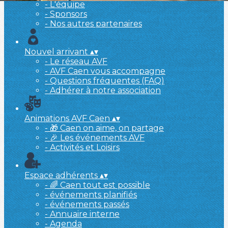
- L'équipe
- Sponsors
- Nos autres partenaires
Nouvel arrivant
▴
▾
- Le réseau AVF
- AVF Caen vous accompagne
- Questions fréquentes (FAQ)
- Adhérer à notre association
Animations AVF Caen
▴
▾
- 🎁 Caen on aime, on partage
- 🎉 Les événements AVF
- Activités et Loisirs
Espace adhérents
▴
▾
- 🌈 Caen tout est possible
- événements planifiés
- événements passés
- Annuaire interne
- Agenda