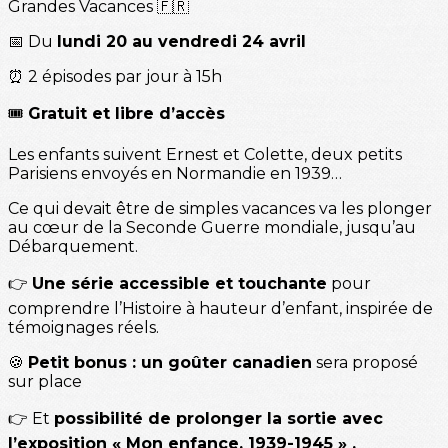
Grandes Vacances 🇫🇷
📅 Du
lundi 20 au vendredi 24 avril
⏰ 2 épisodes par jour à 15h
🎟️
Gratuit et libre d’accès
Les enfants suivent Ernest et Colette, deux petits
Parisiens envoyés en Normandie en 1939…
Ce qui devait être de simples vacances va les plonger
au cœur de la Seconde Guerre mondiale, jusqu’au
Débarquement.
👉
Une série accessible et touchante
pour
comprendre l’Histoire à hauteur d’enfant, inspirée de
témoignages réels.
🍪
Petit bonus : un goûter canadien
sera proposé
sur place
👉 Et
possibilité de prolonger la sortie avec
l’exposition « Mon enfance, 1939-1945 » .