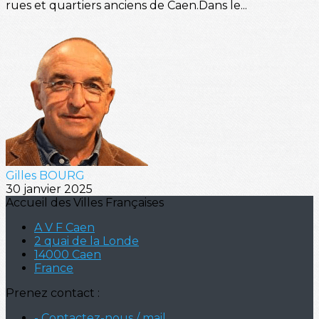
rues et quartiers anciens de Caen.Dans le...
Gilles BOURG
30 janvier 2025
Accueil des Villes Françaises
A V F Caen
2 quai de la Londe
14000 Caen
France
Prenez contact :
- Contactez-nous / mail