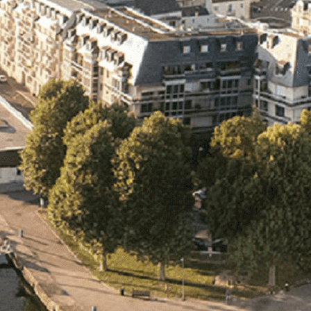
Exporter les lignes sélectionnées
Exporter toutes les colonnes
Exporter uniquement les colonnes affichées
Menu
<
>
- 🎁 Caen on aime, on partage
- 🎉 Les événements AVF
- Activités et Loisirs
Ajoutez un logo, un bouton, des réseaux sociaux
Cliquez pour éditer
L'association
▴
▾
- L'association
- Brochure