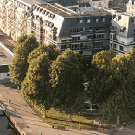
Exporter les lignes sélectionnées
Exporter toutes les colonnes
Exporter uniquement les colonnes affichées
Menu
<
>
- 🎁 Caen on aime, on partage
- 🎉 Les événements AVF
- Activités et Loisirs
Ajoutez un logo, un bouton, des réseaux sociaux
Cliquez pour éditer
L'association
▴
▾
- L'association
- Brochure