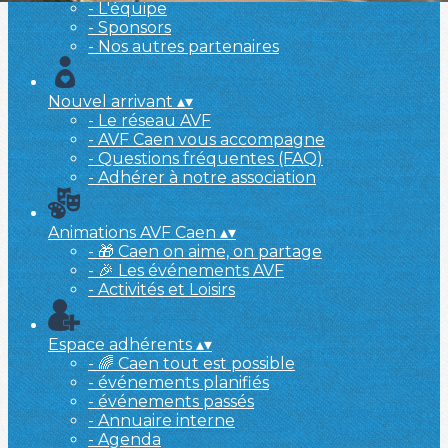
- L'équipe
- Sponsors
- Nos autres partenaires
Nouvel arrivant
▴
▾
- Le réseau AVF
- AVF Caen vous accompagne
- Questions fréquentes (FAQ)
- Adhérer à notre association
Animations AVF Caen
▴
▾
- 🎁 Caen on aime, on partage
- 🎉 Les événements AVF
- Activités et Loisirs
Espace adhérents
▴
▾
- 🌈 Caen tout est possible
- événements planifiés
- événements passés
- Annuaire interne
- Agenda