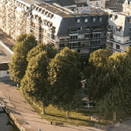
Exporter les lignes sélectionnées
Exporter toutes les colonnes
Exporter uniquement les colonnes affichées
Menu
<
>
- 🎁 Caen on aime, on partage
- 🎉 Les événements AVF
- Activités et Loisirs
Ajoutez un logo, un bouton, des réseaux sociaux
Cliquez pour éditer
L'association
▴
▾
- L'association
- Brochure