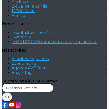
A V F Caen
2 quai de la Londe
14000 Caen
France
Prenez contact :
- Contactez-nous / mail
- Adhérez
- 02 31 86 02 60 aux heures de permanence
Nos activités :
Activités régulières
Evènements
Agenda AVF Caen
Blog / Tags
Je m'abonne à la newsletter
OK