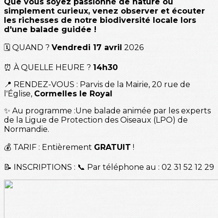
Que vous soyez passionné de nature ou
simplement curieux, venez observer et écouter
les richesses de notre biodiversité locale lors
d'une balade guidée !
🗓 QUAND ?
Vendredi 17 avril
2026
⏰ À QUELLE HEURE ?
14h30
📍 RENDEZ-VOUS : Parvis de la Mairie, 20 rue de
l'Église,
Cormelles le Royal
✨ Au programme :Une balade animée par les experts
de la Ligue de Protection des Oiseaux (LPO) de
Normandie.
💰 TARIF : Entièrement
GRATUIT
!
📝 INSCRIPTIONS : 📞 Par téléphone au : 02 31 52 12 29