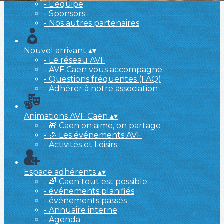
- L'équipe
- Sponsors
- Nos autres partenaires
Nouvel arrivant
▴
▾
- Le réseau AVF
- AVF Caen vous accompagne
- Questions fréquentes (FAQ)
- Adhérer à notre association
Animations AVF Caen
▴
▾
- 🎁 Caen on aime, on partage
- 🎉 Les événements AVF
- Activités et Loisirs
Espace adhérents
▴
▾
- 🌈 Caen tout est possible
- événements planifiés
- événements passés
- Annuaire interne
- Agenda