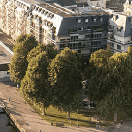
Exporter les lignes sélectionnées
Exporter toutes les colonnes
Exporter uniquement les colonnes affichées
Menu
<
>
- 🎁 Caen on aime, on partage
- 🎉 Les événements AVF
- Activités et Loisirs
Ajoutez un logo, un bouton, des réseaux sociaux
Cliquez pour éditer
L'association
▴
▾
- L'association
- Brochure