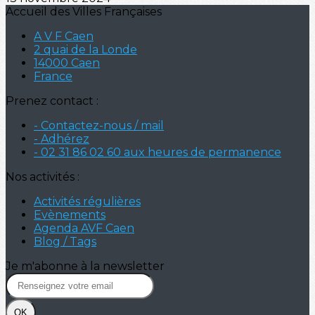
Accueil des Villes Françaises
A V F Caen
2 quai de la Londe
14000 Caen
France
Prenez contact :
- Contactez-nous / mail
- Adhérez
- 02 31 86 02 60 aux heures de permanence
Nos activités :
Activités régulières
Evènements
Agenda AVF Caen
Blog / Tags
Je m'abonne à la newsletter
OK