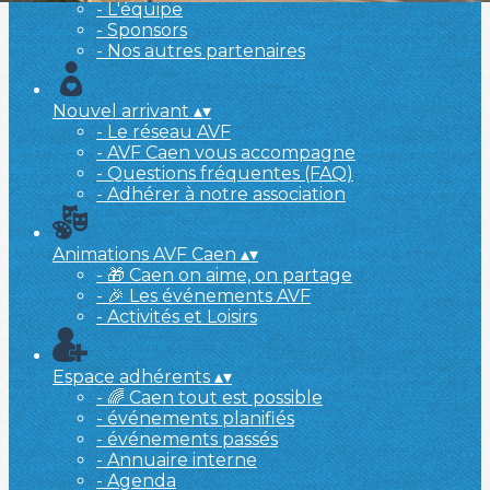
- L'équipe
- Sponsors
- Nos autres partenaires
Nouvel arrivant
▴
▾
- Le réseau AVF
- AVF Caen vous accompagne
- Questions fréquentes (FAQ)
- Adhérer à notre association
Animations AVF Caen
▴
▾
- 🎁 Caen on aime, on partage
- 🎉 Les événements AVF
- Activités et Loisirs
Espace adhérents
▴
▾
- 🌈 Caen tout est possible
- événements planifiés
- événements passés
- Annuaire interne
- Agenda