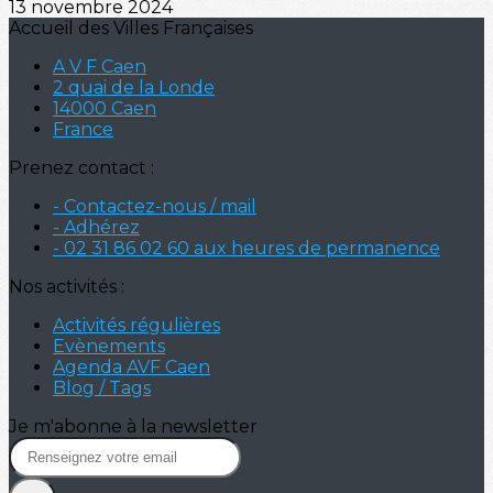
13 novembre 2024
Accueil des Villes Françaises
A V F Caen
2 quai de la Londe
14000 Caen
France
Prenez contact :
- Contactez-nous / mail
- Adhérez
- 02 31 86 02 60 aux heures de permanence
Nos activités :
Activités régulières
Evènements
Agenda AVF Caen
Blog / Tags
Je m'abonne à la newsletter