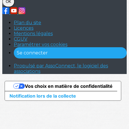
OK
Plan du site
Licences
Mentions légales
CGUV
Paramétrer vos cookies
Se connecter
Propulsé par AssoConnect, le logiciel des
associations
Vos choix en matière de confidentialité
Notification lors de la collecte