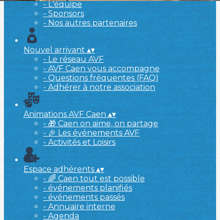
- L'équipe
- Sponsors
- Nos autres partenaires
Nouvel arrivant
▴
▾
- Le réseau AVF
- AVF Caen vous accompagne
- Questions fréquentes (FAQ)
- Adhérer à notre association
Animations AVF Caen
▴
▾
- 🎁 Caen on aime, on partage
- 🎉 Les événements AVF
- Activités et Loisirs
Espace adhérents
▴
▾
- 🌈 Caen tout est possible
- événements planifiés
- événements passés
- Annuaire interne
- Agenda