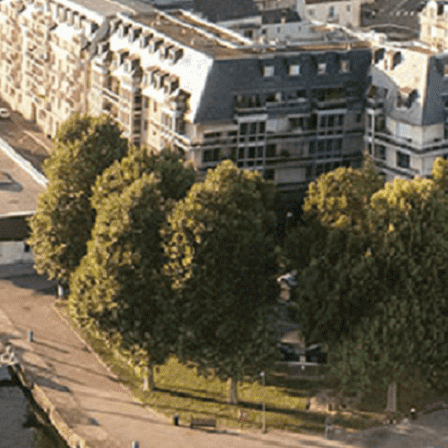
Exporter les lignes sélectionnées
Exporter toutes les colonnes
Exporter uniquement les colonnes affichées
Menu
<
>
- 🎁 Caen on aime, on partage
- 🎉 Les événements AVF
- Activités et Loisirs
Ajoutez un logo, un bouton, des réseaux sociaux
Cliquez pour éditer
L'association
▴
▾
- L'association
- Brochure