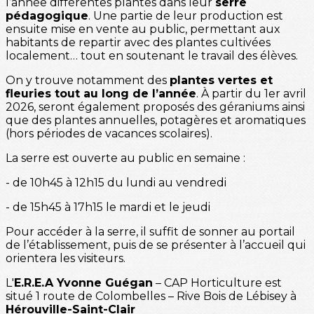
l’année différentes plantes dans leur
serre
pédagogique
. Une partie de leur production est
ensuite mise en vente au public, permettant aux
habitants de repartir avec des plantes cultivées
localement… tout en soutenant le travail des élèves.
On y trouve notamment des
plantes vertes et
fleuries tout au long de l’année
. À partir du 1er avril
2026, seront également proposés des géraniums ainsi
que des plantes annuelles, potagères et aromatiques
(hors périodes de vacances scolaires).
La serre est ouverte au public en semaine :
- de 10h45 à 12h15 du lundi au vendredi
- de 15h45 à 17h15 le mardi et le jeudi
Pour accéder à la serre, il suffit de sonner au portail
de l’établissement, puis de se présenter à l’accueil qui
orientera les visiteurs.
L'
E.R.E.A Yvonne Guégan
– CAP Horticulture est
situé 1 route de Colombelles – Rive Bois de Lébisey à
Hérouville-Saint-Clair