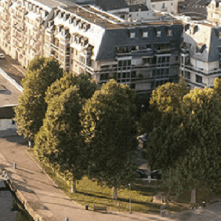
Exporter les lignes sélectionnées
Exporter toutes les colonnes
Exporter uniquement les colonnes affichées
Menu
<
>
- 🎁 Caen on aime, on partage
- 🎉 Les événements AVF
- Activités et Loisirs
Ajoutez un logo, un bouton, des réseaux sociaux
Cliquez pour éditer
L'association
▴
▾
- L'association
- Brochure