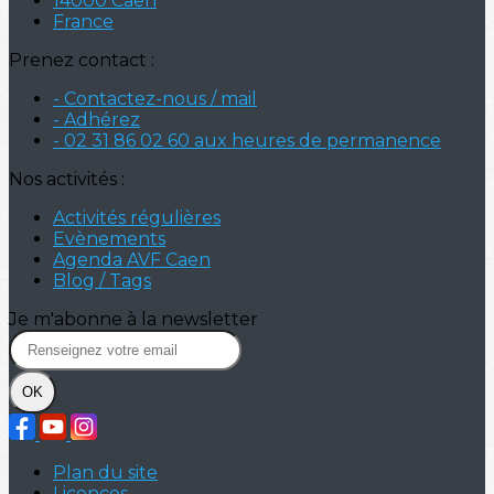
14000 Caen
France
Prenez contact :
- Contactez-nous / mail
- Adhérez
- 02 31 86 02 60 aux heures de permanence
Nos activités :
Activités régulières
Evènements
Agenda AVF Caen
Blog / Tags
Je m'abonne à la newsletter
OK
Plan du site
Licences