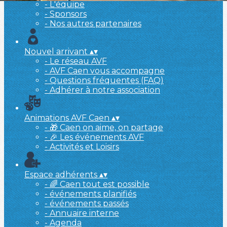
- L'équipe
- Sponsors
- Nos autres partenaires
Nouvel arrivant
▴
▾
- Le réseau AVF
- AVF Caen vous accompagne
- Questions fréquentes (FAQ)
- Adhérer à notre association
Animations AVF Caen
▴
▾
- 🎁 Caen on aime, on partage
- 🎉 Les événements AVF
- Activités et Loisirs
Espace adhérents
▴
▾
- 🌈 Caen tout est possible
- événements planifiés
- événements passés
- Annuaire interne
- Agenda