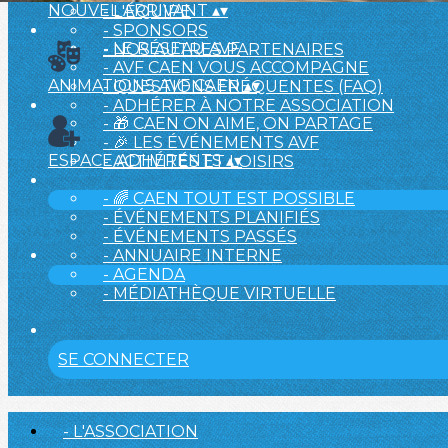
NOUVEL ARRIVANT
▴
▾
- L'ÉQUIPE
- SPONSORS
- LE RÉSEAU AVF
- NOS AUTRES PARTENAIRES
- AVF CAEN VOUS ACCOMPAGNE
ANIMATIONS AVF CAEN
▴
▾
- QUESTIONS FRÉQUENTES (FAQ)
- ADHÉRER À NOTRE ASSOCIATION
- 🎁 CAEN ON AIME, ON PARTAGE
- 🎉 LES ÉVÉNEMENTS AVF
ESPACE ADHÉRENTS
▴
▾
- ACTIVITÉS ET LOISIRS
- 🌈 CAEN TOUT EST POSSIBLE
- ÉVÉNEMENTS PLANIFIÉS
- ÉVÉNEMENTS PASSÉS
- ANNUAIRE INTERNE
- AGENDA
- MÉDIATHÈQUE VIRTUELLE
SE CONNECTER
- L'ASSOCIATION