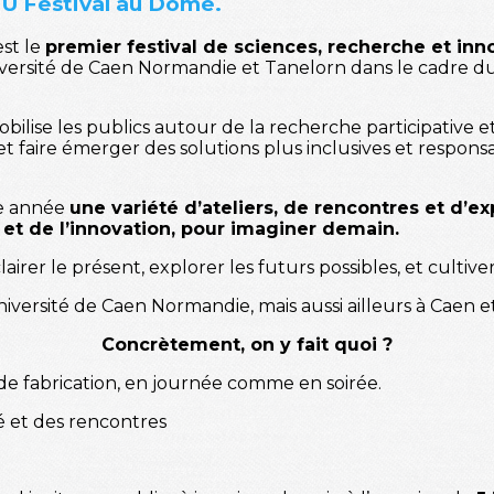
FU Festival au Dôme.
st le
premier festival de sciences, recherche et inn
niversité de Caen Normandie et Tanelorn dans le cadre du
obilise les publics autour de la recherche participative 
t faire émerger des solutions plus inclusives et respon
ue année
une variété d’ateliers, de rencontres et d’e
 et de l’innovation, pour imaginer demain.
irer le présent, explorer les futurs possibles, et cultiver 
université de Caen Normandie, mais aussi ailleurs à Caen 
Concrètement, on y fait quoi ?
 de fabrication, en journée comme en soirée.
né et des rencontres