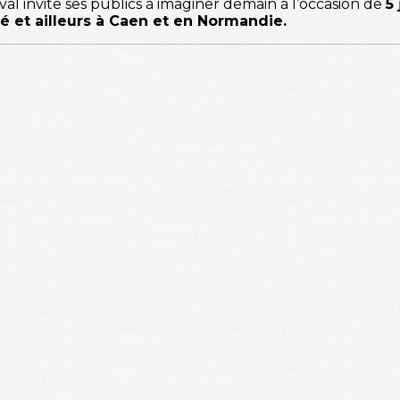
val invite ses publics à imaginer demain à l’occasion de
5
té et ailleurs à Caen et en Normandie.