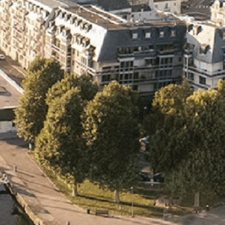
Exporter les lignes sélectionnées
Exporter toutes les colonnes
Exporter uniquement les colonnes affichées
Menu
<
>
- 🎁 Caen on aime, on partage
- 🎉 Les événements AVF
- Activités et Loisirs
Ajoutez un logo, un bouton, des réseaux sociaux
Cliquez pour éditer
L'ASSOCIATION
▴
▾
- L'ASSOCIATION
- BROCHURE