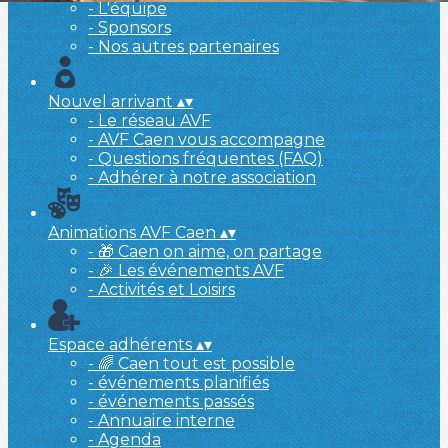
- L'équipe
- Sponsors
- Nos autres partenaires
Nouvel arrivant
▴
▾
- Le réseau AVF
- AVF Caen vous accompagne
- Questions fréquentes (FAQ)
- Adhérer à notre association
Animations AVF Caen
▴
▾
- 🎁 Caen on aime, on partage
- 🎉 Les événements AVF
- Activités et Loisirs
Espace adhérents
▴
▾
- 🌈 Caen tout est possible
- événements planifiés
- événements passés
- Annuaire interne
- Agenda