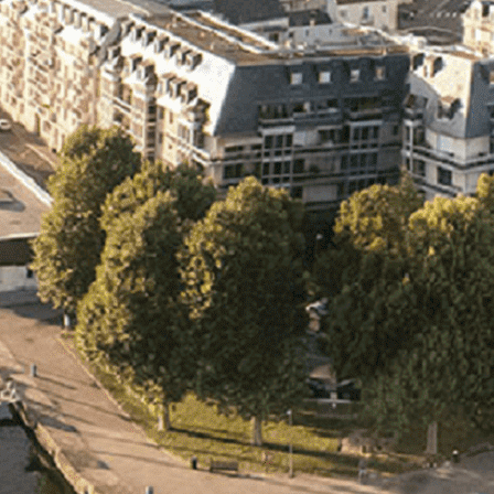
Exporter les lignes sélectionnées
Exporter toutes les colonnes
Exporter uniquement les colonnes affichées
Menu
<
>
- 🎁 Caen on aime, on partage
- 🎉 Les événements AVF
- Activités et Loisirs
Ajoutez un logo, un bouton, des réseaux sociaux
Cliquez pour éditer
L'association
▴
▾
- L'association
- Brochure