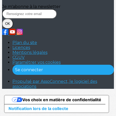
Je m'abonne à la newsletter
OK
Plan du site
Licences
Mentions légales
CGUV
Paramétrer vos cookies
Se connecter
Propulsé par AssoConnect, le logiciel des
associations
Vos choix en matière de confidentialité
Notification lors de la collecte