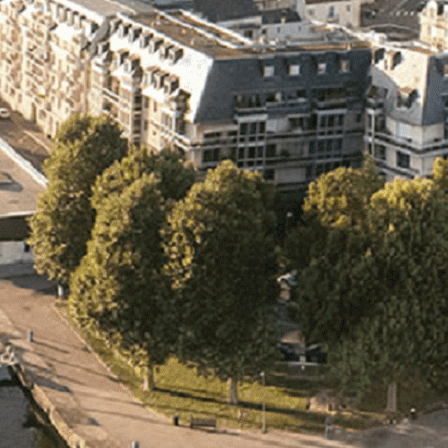
Exporter les lignes sélectionnées
Exporter toutes les colonnes
Exporter uniquement les colonnes affichées
Menu
<
>
- 🎁 Caen on aime, on partage
- 🎉 Les événements AVF
- Activités et Loisirs
Ajoutez un logo, un bouton, des réseaux sociaux
Cliquez pour éditer
L'association
▴
▾
- L'association
- Brochure