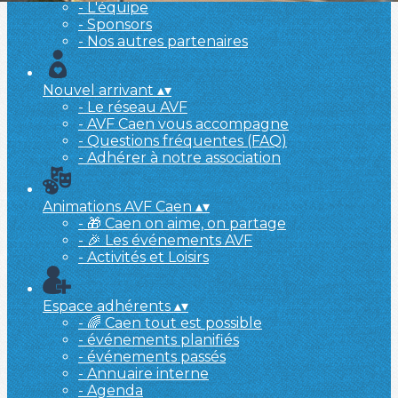
- L'équipe
- Sponsors
- Nos autres partenaires
Nouvel arrivant
▴
▾
- Le réseau AVF
- AVF Caen vous accompagne
- Questions fréquentes (FAQ)
- Adhérer à notre association
Animations AVF Caen
▴
▾
- 🎁 Caen on aime, on partage
- 🎉 Les événements AVF
- Activités et Loisirs
Espace adhérents
▴
▾
- 🌈 Caen tout est possible
- événements planifiés
- événements passés
- Annuaire interne
- Agenda