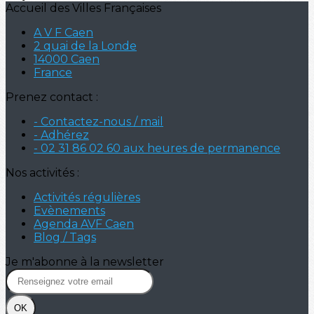
Accueil des Villes Françaises
A V F Caen
2 quai de la Londe
14000 Caen
France
Prenez contact :
- Contactez-nous / mail
- Adhérez
- 02 31 86 02 60 aux heures de permanence
Nos activités :
Activités régulières
Evènements
Agenda AVF Caen
Blog / Tags
Je m'abonne à la newsletter
OK