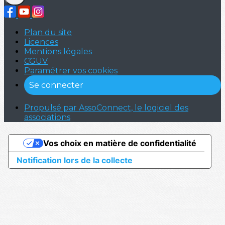
Plan du site
Licences
Mentions légales
CGUV
Paramétrer vos cookies
Se connecter
Propulsé par AssoConnect, le logiciel des
associations
Vos choix en matière de confidentialité
Notification lors de la collecte