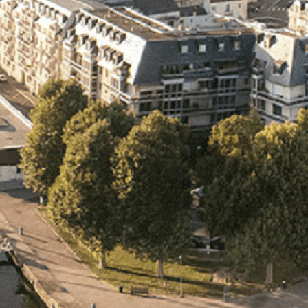
Exporter les lignes sélectionnées
Exporter toutes les colonnes
Exporter uniquement les colonnes affichées
Menu
<
>
- 🎁 Caen on aime, on partage
- 🎉 Les événements AVF
- Activités et Loisirs
Ajoutez un logo, un bouton, des réseaux sociaux
Cliquez pour éditer
L'association
▴
▾
- L'association
- Brochure