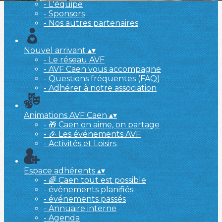
- L'équipe
- Sponsors
- Nos autres partenaires
Nouvel arrivant
▴
▾
- Le réseau AVF
- AVF Caen vous accompagne
- Questions fréquentes (FAQ)
- Adhérer à notre association
Animations AVF Caen
▴
▾
- 🎁 Caen on aime, on partage
- 🎉 Les événements AVF
- Activités et Loisirs
Espace adhérents
▴
▾
- 🌈 Caen tout est possible
- événements planifiés
- événements passés
- Annuaire interne
- Agenda