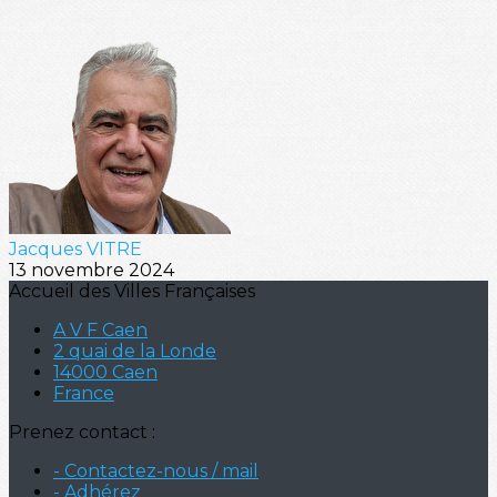
Jacques VITRE
13 novembre 2024
Accueil des Villes Françaises
A V F Caen
2 quai de la Londe
14000 Caen
France
Prenez contact :
- Contactez-nous / mail
- Adhérez