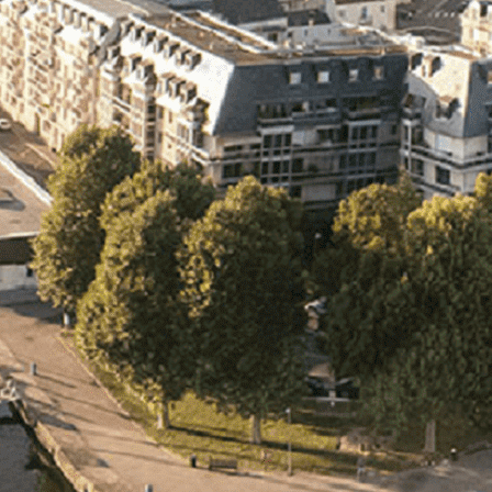
Exporter les lignes sélectionnées
Exporter toutes les colonnes
Exporter uniquement les colonnes affichées
Menu
<
>
- 🎁 Caen on aime, on partage
- 🎉 Les événements AVF
- Activités et Loisirs
Ajoutez un logo, un bouton, des réseaux sociaux
Cliquez pour éditer
L'association
▴
▾
- L'association
- Brochure