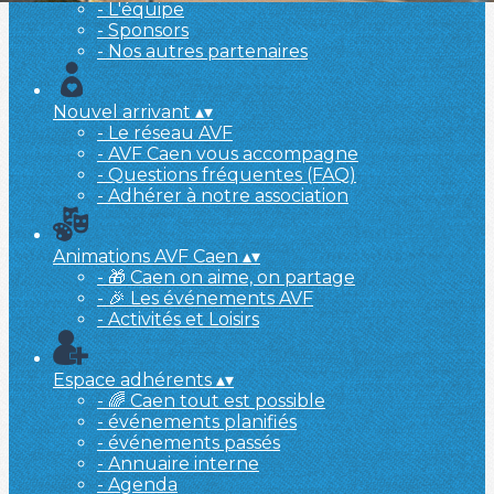
- L'équipe
- Sponsors
- Nos autres partenaires
Nouvel arrivant
▴
▾
- Le réseau AVF
- AVF Caen vous accompagne
- Questions fréquentes (FAQ)
- Adhérer à notre association
Animations AVF Caen
▴
▾
- 🎁 Caen on aime, on partage
- 🎉 Les événements AVF
- Activités et Loisirs
Espace adhérents
▴
▾
- 🌈 Caen tout est possible
- événements planifiés
- événements passés
- Annuaire interne
- Agenda