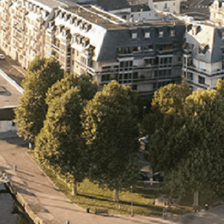
Exporter les lignes sélectionnées
Exporter toutes les colonnes
Exporter uniquement les colonnes affichées
Menu
<
>
- 🎁 Caen on aime, on partage
- 🎉 Les événements AVF
- Activités et Loisirs
Ajoutez un logo, un bouton, des réseaux sociaux
Cliquez pour éditer
L'association
▴
▾
- L'association
- Brochure