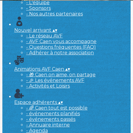
- L'équipe
- Sponsors
- Nos autres partenaires
Nouvel arrivant
▴
▾
- Le réseau AVF
- AVF Caen vous accompagne
- Questions fréquentes (FAQ)
- Adhérer à notre association
Animations AVF Caen
▴
▾
- 🎁 Caen on aime, on partage
- 🎉 Les événements AVF
- Activités et Loisirs
Espace adhérents
▴
▾
- 🌈 Caen tout est possible
- événements planifiés
- événements passés
- Annuaire interne
- Agenda