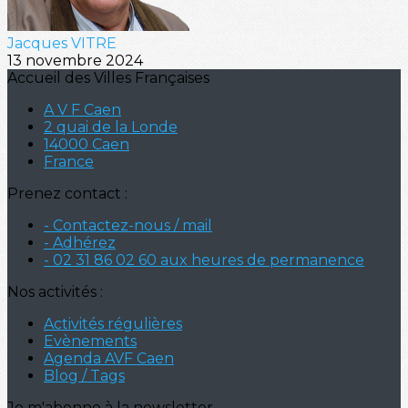
Jacques VITRE
13 novembre 2024
Accueil des Villes Françaises
A V F Caen
2 quai de la Londe
14000 Caen
France
Prenez contact :
- Contactez-nous / mail
- Adhérez
- 02 31 86 02 60 aux heures de permanence
Nos activités :
Activités régulières
Evènements
Agenda AVF Caen
Blog / Tags
Je m'abonne à la newsletter