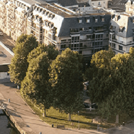
Exporter les lignes sélectionnées
Exporter toutes les colonnes
Exporter uniquement les colonnes affichées
Menu
<
>
- 🎁 Caen on aime, on partage
- 🎉 Les événements AVF
- Activités et Loisirs
Ajoutez un logo, un bouton, des réseaux sociaux
Cliquez pour éditer
L'association
▴
▾
- L'association
- Brochure