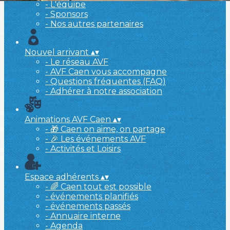
- L'équipe
- Sponsors
- Nos autres partenaires
Nouvel arrivant
▴
▾
- Le réseau AVF
- AVF Caen vous accompagne
- Questions fréquentes (FAQ)
- Adhérer à notre association
Animations AVF Caen
▴
▾
- 🎁 Caen on aime, on partage
- 🎉 Les événements AVF
- Activités et Loisirs
Espace adhérents
▴
▾
- 🌈 Caen tout est possible
- événements planifiés
- événements passés
- Annuaire interne
- Agenda