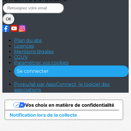
OK
Plan du site
Licences
Mentions légales
CGUV
Paramétrer vos cookies
Se connecter
Propulsé par AssoConnect, le logiciel des
associations
Vos choix en matière de confidentialité
Notification lors de la collecte