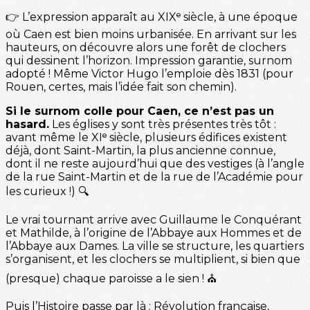
👉 L’expression apparaît au XIXᵉ siècle, à une époque
où Caen est bien moins urbanisée. En arrivant sur les
hauteurs, on découvre alors une forêt de clochers
qui dessinent l’horizon. Impression garantie, surnom
adopté ! Même Victor Hugo l’emploie dès 1831 (pour
Rouen, certes, mais l’idée fait son chemin).
Si le surnom colle pour Caen, ce n’est pas un
hasard.
Les églises y sont très présentes très tôt :
avant même le XIᵉ siècle, plusieurs édifices existent
déjà, dont Saint-Martin, la plus ancienne connue,
dont il ne reste aujourd’hui que des vestiges (à l’angle
de la rue Saint-Martin et de la rue de l’Académie pour
les curieux !) 🔍
Le vrai tournant arrive avec Guillaume le Conquérant
et Mathilde, à l’origine de l’Abbaye aux Hommes et de
l’Abbaye aux Dames. La ville se structure, les quartiers
s’organisent, et les clochers se multiplient, si bien que
(presque) chaque paroisse a le sien ! ⛪️
Puis l’Histoire passe par là : Révolution française,