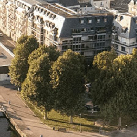
Exporter les lignes sélectionnées
Exporter toutes les colonnes
Exporter uniquement les colonnes affichées
Menu
<
>
- 🎁 Caen on aime, on partage
- 🎉 Les événements AVF
- Activités et Loisirs
Ajoutez un logo, un bouton, des réseaux sociaux
Cliquez pour éditer
L'association
▴
▾
- L'association
- Brochure