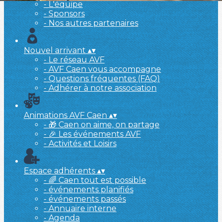
- L'équipe
- Sponsors
- Nos autres partenaires
Nouvel arrivant
▴
▾
- Le réseau AVF
- AVF Caen vous accompagne
- Questions fréquentes (FAQ)
- Adhérer à notre association
Animations AVF Caen
▴
▾
- 🎁 Caen on aime, on partage
- 🎉 Les événements AVF
- Activités et Loisirs
Espace adhérents
▴
▾
- 🌈 Caen tout est possible
- événements planifiés
- événements passés
- Annuaire interne
- Agenda