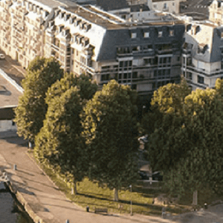
Exporter les lignes sélectionnées
Exporter toutes les colonnes
Exporter uniquement les colonnes affichées
Menu
<
>
- 🎁 Caen on aime, on partage
- 🎉 Les événements AVF
- Activités et Loisirs
Ajoutez un logo, un bouton, des réseaux sociaux
Cliquez pour éditer
L'ASSOCIATION
▴
▾
- L'ASSOCIATION
- BROCHURE