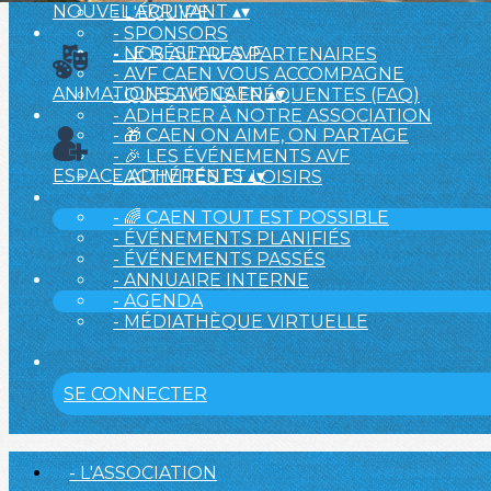
NOUVEL ARRIVANT
▴
▾
- L'ÉQUIPE
- SPONSORS
- LE RÉSEAU AVF
- NOS AUTRES PARTENAIRES
- AVF CAEN VOUS ACCOMPAGNE
ANIMATIONS AVF CAEN
▴
▾
- QUESTIONS FRÉQUENTES (FAQ)
- ADHÉRER À NOTRE ASSOCIATION
- 🎁 CAEN ON AIME, ON PARTAGE
- 🎉 LES ÉVÉNEMENTS AVF
ESPACE ADHÉRENTS
▴
▾
- ACTIVITÉS ET LOISIRS
- 🌈 CAEN TOUT EST POSSIBLE
- ÉVÉNEMENTS PLANIFIÉS
- ÉVÉNEMENTS PASSÉS
- ANNUAIRE INTERNE
- AGENDA
- MÉDIATHÈQUE VIRTUELLE
SE CONNECTER
- L'ASSOCIATION