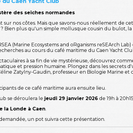
e du Caen Yacht Club
stère des seiches normandes
nt sur nos côtes. Mais que savons-nous réellement de ce
? Bien plus qu'un simple mollusque cousin du bulot, la 
RSEA (Marine Ecosystems and oRganisms reSEArch Lab) 
echerches au cours du café maritime du Caen Yacht Club 
ectaculaires à sa fin de vie mystérieuse, découvrez com
atique et pression humaine. Plongez dans les secrets d
ine Zatylny-Gaudin, professeur en Biologie Marine et di
ipants de ce café maritime aura ensuite lieu.
ub se déroulera le
jeudi 29 janvier 2026
de 19h à 20h1
e la Londe à Caen
.
 demandée, un pot suivra cette présentation.