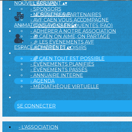
NOUVEL ARRIVANT
▴
▾
- L'ÉQUIPE
- SPONSORS
- LE RÉSEAU AVF
- NOS AUTRES PARTENAIRES
- AVF CAEN VOUS ACCOMPAGNE
ANIMATIONS AVF CAEN
▴
▾
- QUESTIONS FRÉQUENTES (FAQ)
- ADHÉRER À NOTRE ASSOCIATION
- 🎁 CAEN ON AIME, ON PARTAGE
- 🎉 LES ÉVÉNEMENTS AVF
ESPACE ADHÉRENTS
▴
▾
- ACTIVITÉS ET LOISIRS
- 🌈 CAEN TOUT EST POSSIBLE
- ÉVÉNEMENTS PLANIFIÉS
- ÉVÉNEMENTS PASSÉS
- ANNUAIRE INTERNE
- AGENDA
- MÉDIATHÈQUE VIRTUELLE
SE CONNECTER
- L'ASSOCIATION