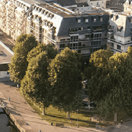
Exporter les lignes sélectionnées
Exporter toutes les colonnes
Exporter uniquement les colonnes affichées
Menu
<
>
- 🎁 Caen on aime, on partage
- 🎉 Les événements AVF
- Activités et Loisirs
Ajoutez un logo, un bouton, des réseaux sociaux
Cliquez pour éditer
L'ASSOCIATION
▴
▾
- L'ASSOCIATION
- BROCHURE