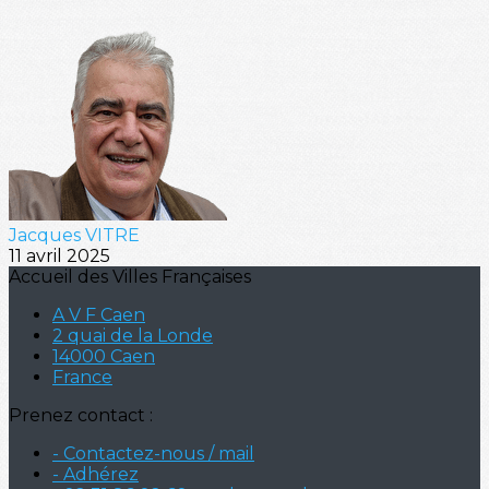
Jacques VITRE
11 avril 2025
Accueil des Villes Françaises
A V F Caen
2 quai de la Londe
14000 Caen
France
Prenez contact :
- Contactez-nous / mail
- Adhérez