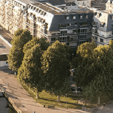
Exporter les lignes sélectionnées
Exporter toutes les colonnes
Exporter uniquement les colonnes affichées
Menu
<
>
- 🎁 Caen on aime, on partage
- 🎉 Les événements AVF
- Activités et Loisirs
Ajoutez un logo, un bouton, des réseaux sociaux
Cliquez pour éditer
L'association
▴
▾
- L'association
- Brochure