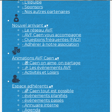
- L'équipe
- Sponsors
- Nos autres partenaires
Nouvel arrivant
▴
▾
- Le réseau AVF
- AVF Caen vous accompagne
- Questions fréquentes (FAQ)
- Adhérer à notre association
Animations AVF Caen
▴
▾
- 🎁 Caen on aime, on partage
- 🎉 Les événements AVF
- Activités et Loisirs
Espace adhérents
▴
▾
- 🌈 Caen tout est possible
- événements planifiés
- événements passés
- Annuaire interne
- Agenda