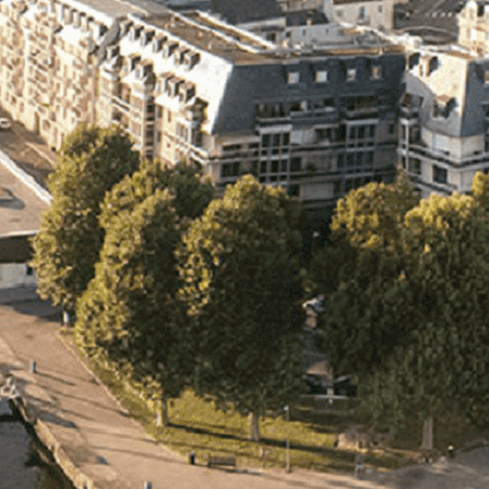
Exporter les lignes sélectionnées
Exporter toutes les colonnes
Exporter uniquement les colonnes affichées
Menu
<
>
- 🎁 Caen on aime, on partage
- 🎉 Les événements AVF
- Activités et Loisirs
Ajoutez un logo, un bouton, des réseaux sociaux
Cliquez pour éditer
L'association
▴
▾
- L'association
- Brochure