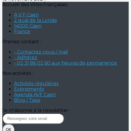
Accueil des Villes Françaises
A V F Caen
2 quai de la Londe
14000 Caen
France
Prenez contact :
- Contactez-nous / mail
- Adhérez
- 02 31 86 02 60 aux heures de permanence
Nos activités :
Activités régulières
Evènements
Agenda AVF Caen
Blog / Tags
Je m'abonne à la newsletter
OK