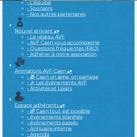
- L'équipe
- Sponsors
- Nos autres partenaires
Nouvel arrivant
▴
▾
- Le réseau AVF
- AVF Caen vous accompagne
- Questions fréquentes (FAQ)
- Adhérer à notre association
Animations AVF Caen
▴
▾
- 🎁 Caen on aime, on partage
- 🎉 Les événements AVF
- Activités et Loisirs
Espace adhérents
▴
▾
- 🌈 Caen tout est possible
- événements planifiés
- événements passés
- Annuaire interne
- Agenda