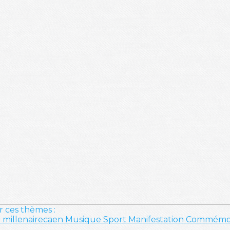
r ces thèmes :
e
millenairecaen
Musique
Sport
Manifestation
Commémor