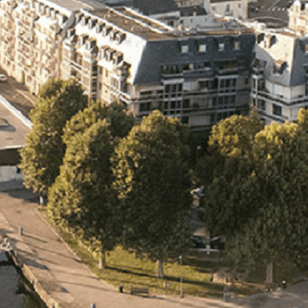
Exporter les lignes sélectionnées
Exporter toutes les colonnes
Exporter uniquement les colonnes affichées
Menu
<
>
- 🎁 Caen on aime, on partage
- 🎉 Les événements AVF
- Activités et Loisirs
Ajoutez un logo, un bouton, des réseaux sociaux
Cliquez pour éditer
L'ASSOCIATION
▴
▾
- L'ASSOCIATION
- BROCHURE