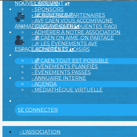
NOUVEL ARRIVANT
▴
▾
- L'ÉQUIPE
- SPONSORS
- LE RÉSEAU AVF
- NOS AUTRES PARTENAIRES
- AVF CAEN VOUS ACCOMPAGNE
ANIMATIONS AVF CAEN
▴
▾
- QUESTIONS FRÉQUENTES (FAQ)
- ADHÉRER À NOTRE ASSOCIATION
- 🎁 CAEN ON AIME, ON PARTAGE
- 🎉 LES ÉVÉNEMENTS AVF
ESPACE ADHÉRENTS
▴
▾
- ACTIVITÉS ET LOISIRS
- 🌈 CAEN TOUT EST POSSIBLE
- ÉVÉNEMENTS PLANIFIÉS
- ÉVÉNEMENTS PASSÉS
- ANNUAIRE INTERNE
- AGENDA
- MÉDIATHÈQUE VIRTUELLE
SE CONNECTER
- L'ASSOCIATION