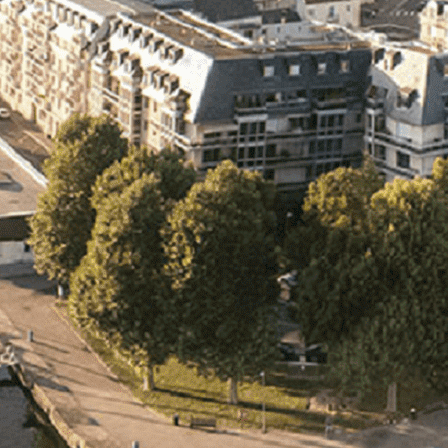
Exporter les lignes sélectionnées
Exporter toutes les colonnes
Exporter uniquement les colonnes affichées
Menu
<
>
- 🎁 Caen on aime, on partage
- 🎉 Les événements AVF
- Activités et Loisirs
Ajoutez un logo, un bouton, des réseaux sociaux
Cliquez pour éditer
L'association
▴
▾
- L'association
- Brochure