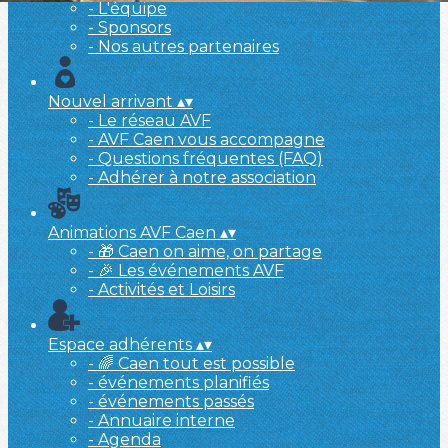
- L'équipe
- Sponsors
- Nos autres partenaires
Nouvel arrivant
▴
▾
- Le réseau AVF
- AVF Caen vous accompagne
- Questions fréquentes (FAQ)
- Adhérer à notre association
Animations AVF Caen
▴
▾
- 🎁 Caen on aime, on partage
- 🎉 Les événements AVF
- Activités et Loisirs
Espace adhérents
▴
▾
- 🌈 Caen tout est possible
- événements planifiés
- événements passés
- Annuaire interne
- Agenda