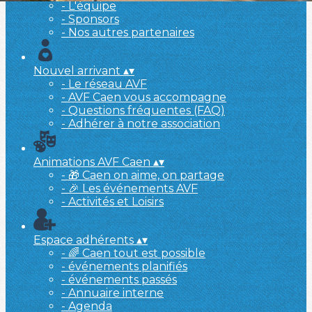
- L'équipe
- Sponsors
- Nos autres partenaires
Nouvel arrivant
▴
▾
- Le réseau AVF
- AVF Caen vous accompagne
- Questions fréquentes (FAQ)
- Adhérer à notre association
Animations AVF Caen
▴
▾
- 🎁 Caen on aime, on partage
- 🎉 Les événements AVF
- Activités et Loisirs
Espace adhérents
▴
▾
- 🌈 Caen tout est possible
- événements planifiés
- événements passés
- Annuaire interne
- Agenda