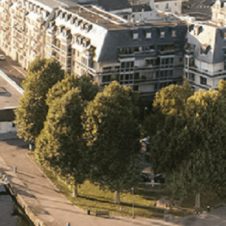
Exporter les lignes sélectionnées
Exporter toutes les colonnes
Exporter uniquement les colonnes affichées
Menu
<
>
- 🎁 Caen on aime, on partage
- 🎉 Les événements AVF
- Activités et Loisirs
Ajoutez un logo, un bouton, des réseaux sociaux
Cliquez pour éditer
L'association
▴
▾
- L'association
- Brochure