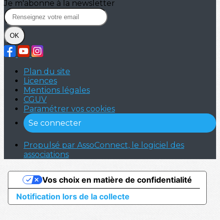
Je m'abonne à la newsletter
OK
Plan du site
Licences
Mentions légales
CGUV
Paramétrer vos cookies
Se connecter
Propulsé par AssoConnect, le logiciel des
associations
Vos choix en matière de confidentialité
Notification lors de la collecte