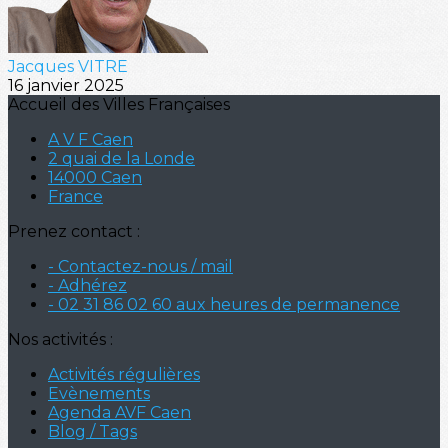
Jacques VITRE
16 janvier 2025
Accueil des Villes Françaises
A V F Caen
2 quai de la Londe
14000 Caen
France
Prenez contact :
- Contactez-nous / mail
- Adhérez
- 02 31 86 02 60 aux heures de permanence
Nos activités :
Activités régulières
Evènements
Agenda AVF Caen
Blog / Tags