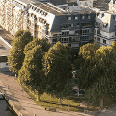
Exporter les lignes sélectionnées
Exporter toutes les colonnes
Exporter uniquement les colonnes affichées
Menu
<
>
- 🎁 Caen on aime, on partage
- 🎉 Les événements AVF
- Activités et Loisirs
Ajoutez un logo, un bouton, des réseaux sociaux
Cliquez pour éditer
L'association
▴
▾
- L'association
- Brochure