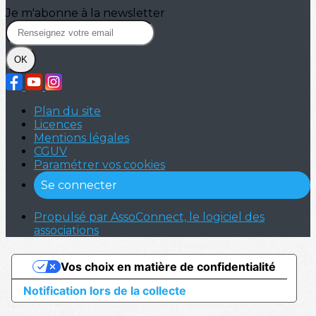
Je m'abonne à la newsletter
OK
Plan du site
Licences
Mentions légales
CGUV
Paramétrer vos cookies
Se connecter
Propulsé par AssoConnect, le logiciel des
associations
Vos choix en matière de confidentialité
Notification lors de la collecte