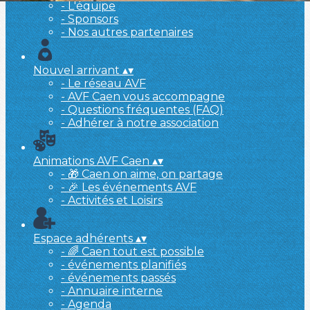
- L'équipe
- Sponsors
- Nos autres partenaires
Nouvel arrivant
▴
▾
- Le réseau AVF
- AVF Caen vous accompagne
- Questions fréquentes (FAQ)
- Adhérer à notre association
Animations AVF Caen
▴
▾
- 🎁 Caen on aime, on partage
- 🎉 Les événements AVF
- Activités et Loisirs
Espace adhérents
▴
▾
- 🌈 Caen tout est possible
- événements planifiés
- événements passés
- Annuaire interne
- Agenda