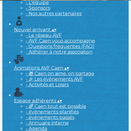
- L'équipe
- Sponsors
- Nos autres partenaires
Nouvel arrivant
▴
▾
- Le réseau AVF
- AVF Caen vous accompagne
- Questions fréquentes (FAQ)
- Adhérer à notre association
Animations AVF Caen
▴
▾
- 🎁 Caen on aime, on partage
- 🎉 Les événements AVF
- Activités et Loisirs
Espace adhérents
▴
▾
- 🌈 Caen tout est possible
- événements planifiés
- événements passés
- Annuaire interne
- Agenda