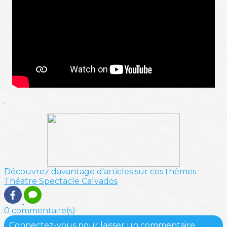
.
Découvrez davantage d'articles sur ces thèmes :
Théatre
Spectacle
Calvados
0 commentaire(s)
Connectez-vous pour laisser un commentaire