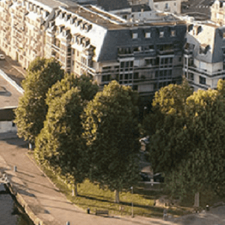
Exporter les lignes sélectionnées
Exporter toutes les colonnes
Exporter uniquement les colonnes affichées
Menu
<
>
- 🎁 Caen on aime, on partage
- 🎉 Les événements AVF
- Activités et Loisirs
Ajoutez un logo, un bouton, des réseaux sociaux
Cliquez pour éditer
L'association
▴
▾
- L'association
- Brochure