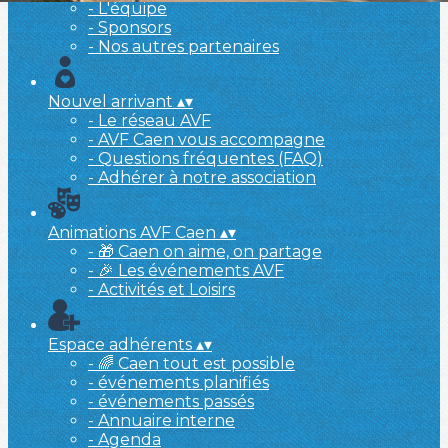
- L'équipe
- Sponsors
- Nos autres partenaires
Nouvel arrivant
▴
▾
- Le réseau AVF
- AVF Caen vous accompagne
- Questions fréquentes (FAQ)
- Adhérer à notre association
Animations AVF Caen
▴
▾
- 🎁 Caen on aime, on partage
- 🎉 Les événements AVF
- Activités et Loisirs
Espace adhérents
▴
▾
- 🌈 Caen tout est possible
- événements planifiés
- événements passés
- Annuaire interne
- Agenda