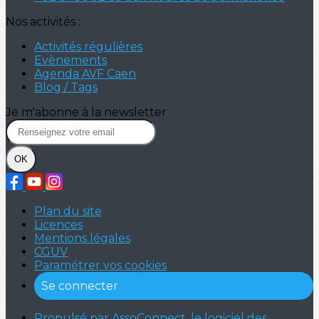
Nos activités :
Activités régulières
Evènements
Agenda AVF Caen
Blog / Tags
Je m'abonne à la newsletter
OK
Plan du site
Licences
Mentions légales
CGUV
Paramétrer vos cookies
Se connecter
Propulsé par AssoConnect, le logiciel des