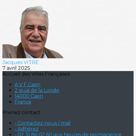
Jacques VITRE
7 avril 2025
Accueil des Villes Françaises
A V F Caen
2 quai de la Londe
14000 Caen
France
Prenez contact :
- Contactez-nous / mail
- Adhérez
- 02 31 86 02 60 aux heures de permanence