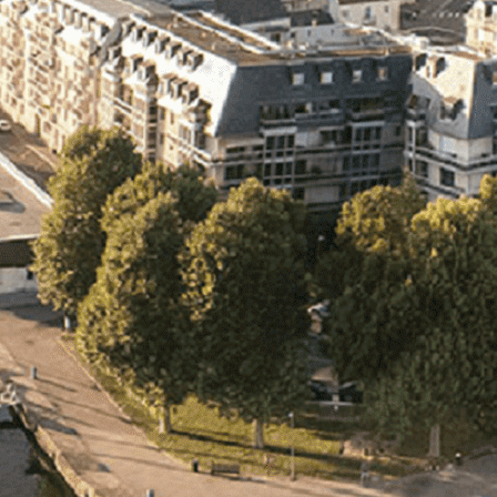
Exporter les lignes sélectionnées
Exporter toutes les colonnes
Exporter uniquement les colonnes affichées
Menu
<
>
- 🎁 Caen on aime, on partage
- 🎉 Les événements AVF
- Activités et Loisirs
Ajoutez un logo, un bouton, des réseaux sociaux
Cliquez pour éditer
L'association
▴
▾
- L'association
- Brochure