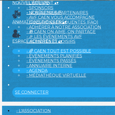
NOUVEL ARRIVANT
▴
▾
- L'ÉQUIPE
- SPONSORS
- LE RÉSEAU AVF
- NOS AUTRES PARTENAIRES
- AVF CAEN VOUS ACCOMPAGNE
ANIMATIONS AVF CAEN
▴
▾
- QUESTIONS FRÉQUENTES (FAQ)
- ADHÉRER À NOTRE ASSOCIATION
- 🎁 CAEN ON AIME, ON PARTAGE
- 🎉 LES ÉVÉNEMENTS AVF
ESPACE ADHÉRENTS
▴
▾
- ACTIVITÉS ET LOISIRS
- 🌈 CAEN TOUT EST POSSIBLE
- ÉVÉNEMENTS PLANIFIÉS
- ÉVÉNEMENTS PASSÉS
- ANNUAIRE INTERNE
- AGENDA
- MÉDIATHÈQUE VIRTUELLE
SE CONNECTER
- L'ASSOCIATION