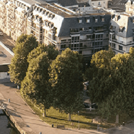
Exporter les lignes sélectionnées
Exporter toutes les colonnes
Exporter uniquement les colonnes affichées
Menu
<
>
- 🎁 Caen on aime, on partage
- 🎉 Les événements AVF
- Activités et Loisirs
Ajoutez un logo, un bouton, des réseaux sociaux
Cliquez pour éditer
L'ASSOCIATION
▴
▾
- L'ASSOCIATION
- BROCHURE