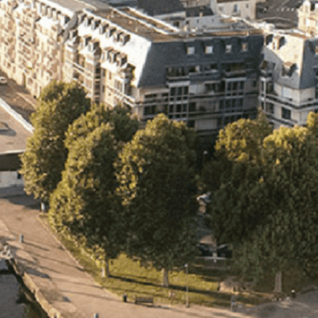
Exporter les lignes sélectionnées
Exporter toutes les colonnes
Exporter uniquement les colonnes affichées
Menu
<
>
- 🎁 Caen on aime, on partage
- 🎉 Les événements AVF
- Activités et Loisirs
Ajoutez un logo, un bouton, des réseaux sociaux
Cliquez pour éditer
L'association
▴
▾
- L'association
- Brochure