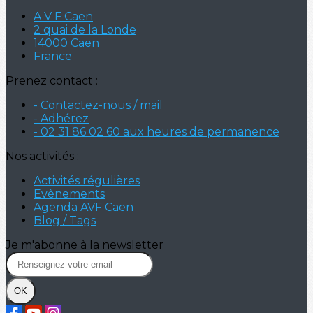
A V F Caen
2 quai de la Londe
14000 Caen
France
Prenez contact :
- Contactez-nous / mail
- Adhérez
- 02 31 86 02 60 aux heures de permanence
Nos activités :
Activités régulières
Evènements
Agenda AVF Caen
Blog / Tags
Je m'abonne à la newsletter
OK