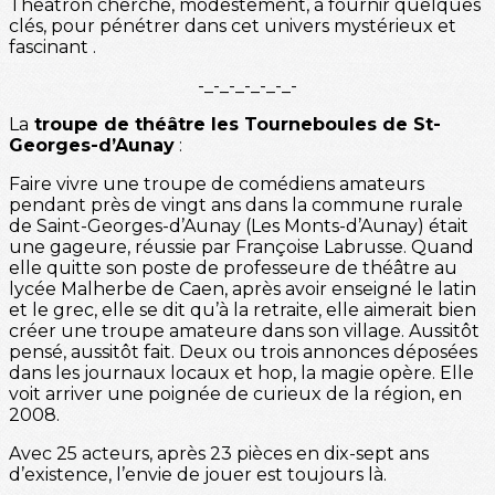
Theatron cherche, modestement, à fournir quelques
clés, pour pénétrer dans cet univers mystérieux et
fascinant .
-_-_-_-_-_-_-
La
troupe de théâtre les Tourneboules de St-
Georges-d’Aunay
:
Faire vivre une troupe de comédiens amateurs
pendant près de vingt ans dans la commune rurale
de Saint-Georges-d’Aunay (Les Monts-d’Aunay) était
une gageure, réussie par Françoise Labrusse. Quand
elle quitte son poste de professeure de théâtre au
lycée Malherbe de Caen, après avoir enseigné le latin
et le grec, elle se dit qu’à la retraite, elle aimerait bien
créer une troupe amateure dans son village. Aussitôt
pensé, aussitôt fait. Deux ou trois annonces déposées
dans les journaux locaux et hop, la magie opère. Elle
voit arriver une poignée de curieux de la région, en
2008.
Avec 25 acteurs, après 23 pièces en dix-sept ans
d’existence, l’envie de jouer est toujours là.