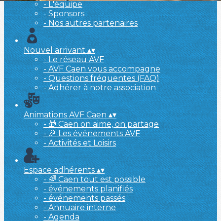
- L'équipe
- Sponsors
- Nos autres partenaires
Nouvel arrivant
▴
▾
- Le réseau AVF
- AVF Caen vous accompagne
- Questions fréquentes (FAQ)
- Adhérer à notre association
Animations AVF Caen
▴
▾
- 🎁 Caen on aime, on partage
- 🎉 Les événements AVF
- Activités et Loisirs
Espace adhérents
▴
▾
- 🌈 Caen tout est possible
- événements planifiés
- événements passés
- Annuaire interne
- Agenda