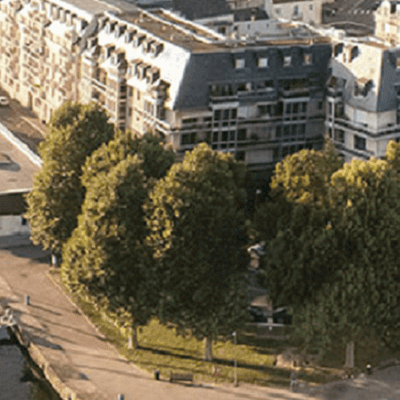
Exporter les lignes sélectionnées
Exporter toutes les colonnes
Exporter uniquement les colonnes affichées
Menu
<
>
- 🎁 Caen on aime, on partage
- 🎉 Les événements AVF
- Activités et Loisirs
Ajoutez un logo, un bouton, des réseaux sociaux
Cliquez pour éditer
L'association
▴
▾
- L'association
- Brochure