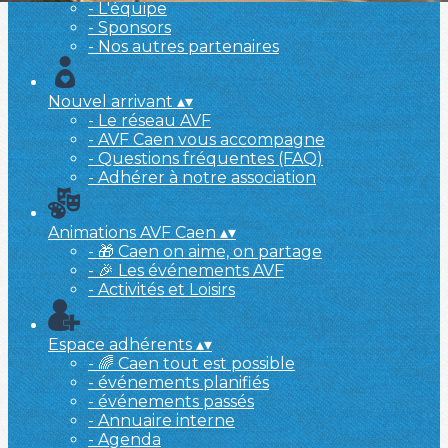
- L'équipe
- Sponsors
- Nos autres partenaires
Nouvel arrivant
▴
▾
- Le réseau AVF
- AVF Caen vous accompagne
- Questions fréquentes (FAQ)
- Adhérer à notre association
Animations AVF Caen
▴
▾
- 🎁 Caen on aime, on partage
- 🎉 Les événements AVF
- Activités et Loisirs
Espace adhérents
▴
▾
- 🌈 Caen tout est possible
- événements planifiés
- événements passés
- Annuaire interne
- Agenda