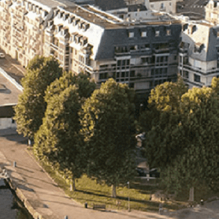
Exporter les lignes sélectionnées
Exporter toutes les colonnes
Exporter uniquement les colonnes affichées
Menu
<
>
- 🎁 Caen on aime, on partage
- 🎉 Les événements AVF
- Activités et Loisirs
Ajoutez un logo, un bouton, des réseaux sociaux
Cliquez pour éditer
L'ASSOCIATION
▴
▾
- L'ASSOCIATION
- BROCHURE