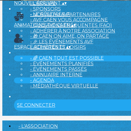
NOUVEL ARRIVANT
▴
▾
- L'ÉQUIPE
- SPONSORS
- LE RÉSEAU AVF
- NOS AUTRES PARTENAIRES
- AVF CAEN VOUS ACCOMPAGNE
ANIMATIONS AVF CAEN
▴
▾
- QUESTIONS FRÉQUENTES (FAQ)
- ADHÉRER À NOTRE ASSOCIATION
- 🎁 CAEN ON AIME, ON PARTAGE
- 🎉 LES ÉVÉNEMENTS AVF
ESPACE ADHÉRENTS
▴
▾
- ACTIVITÉS ET LOISIRS
- 🌈 CAEN TOUT EST POSSIBLE
- ÉVÉNEMENTS PLANIFIÉS
- ÉVÉNEMENTS PASSÉS
- ANNUAIRE INTERNE
- AGENDA
- MÉDIATHÈQUE VIRTUELLE
SE CONNECTER
- L'ASSOCIATION