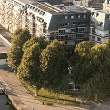
Exporter les lignes sélectionnées
Exporter toutes les colonnes
Exporter uniquement les colonnes affichées
Menu
<
>
- 🎁 Caen on aime, on partage
- 🎉 Les événements AVF
- Activités et Loisirs
Ajoutez un logo, un bouton, des réseaux sociaux
Cliquez pour éditer
L'ASSOCIATION
▴
▾
- L'ASSOCIATION
- BROCHURE