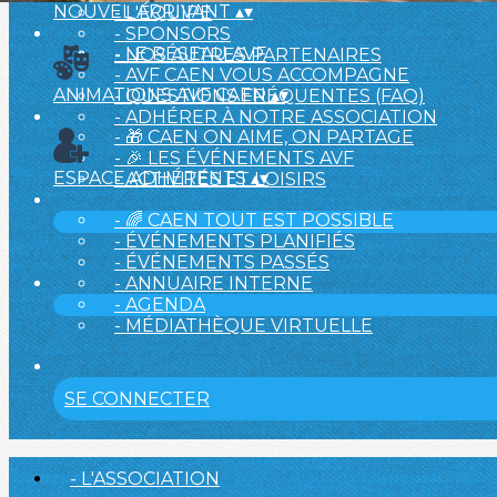
NOUVEL ARRIVANT
▴
▾
- L'ÉQUIPE
- SPONSORS
- LE RÉSEAU AVF
- NOS AUTRES PARTENAIRES
- AVF CAEN VOUS ACCOMPAGNE
ANIMATIONS AVF CAEN
▴
▾
- QUESTIONS FRÉQUENTES (FAQ)
- ADHÉRER À NOTRE ASSOCIATION
- 🎁 CAEN ON AIME, ON PARTAGE
- 🎉 LES ÉVÉNEMENTS AVF
ESPACE ADHÉRENTS
▴
▾
- ACTIVITÉS ET LOISIRS
- 🌈 CAEN TOUT EST POSSIBLE
- ÉVÉNEMENTS PLANIFIÉS
- ÉVÉNEMENTS PASSÉS
- ANNUAIRE INTERNE
- AGENDA
- MÉDIATHÈQUE VIRTUELLE
SE CONNECTER
- L'ASSOCIATION