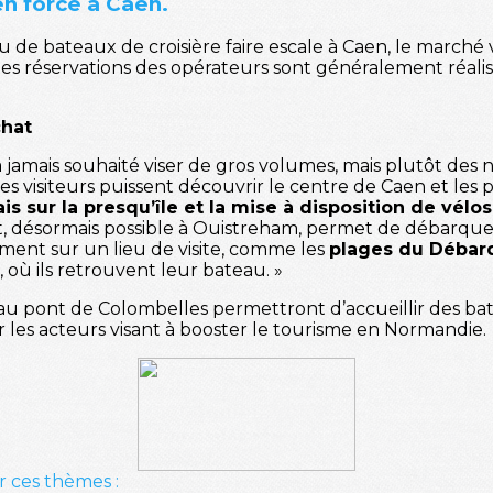
en force à Caen.
de bateaux de croisière faire escale à Caen, le marché v
, les réservations des opérateurs sont généralement réali
chat
a jamais souhaité viser de gros volumes, mais plutôt des ni
 les visiteurs puissent découvrir le centre de Caen et les 
sur la presqu’île et la mise à disposition de vélo
êt, désormais possible à Ouistreham, permet de débarque
ement sur un lieu de visite, comme les
plages du Débar
n, où ils retrouvent leur bateau. »
eau pont de Colombelles permettront d’accueillir des bat
les acteurs visant à booster le tourisme en Normandie.
r ces thèmes :