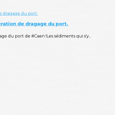
ération de dragage du port.
e du port de #Caen !Les sédiments qui s'y...