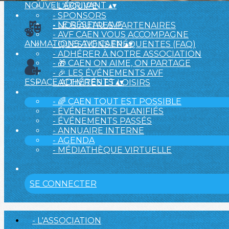
NOUVEL ARRIVANT
▴
▾
- L'ÉQUIPE
- SPONSORS
- LE RÉSEAU AVF
- NOS AUTRES PARTENAIRES
- AVF CAEN VOUS ACCOMPAGNE
ANIMATIONS AVF CAEN
▴
▾
- QUESTIONS FRÉQUENTES (FAQ)
- ADHÉRER À NOTRE ASSOCIATION
- 🎁 CAEN ON AIME, ON PARTAGE
- 🎉 LES ÉVÉNEMENTS AVF
ESPACE ADHÉRENTS
▴
▾
- ACTIVITÉS ET LOISIRS
- 🌈 CAEN TOUT EST POSSIBLE
- ÉVÉNEMENTS PLANIFIÉS
- ÉVÉNEMENTS PASSÉS
- ANNUAIRE INTERNE
- AGENDA
- MÉDIATHÈQUE VIRTUELLE
SE CONNECTER
- L'ASSOCIATION