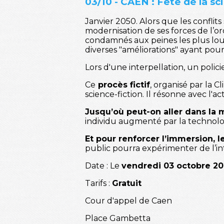
03/10 - CAEN : Fête de la s
Janvier 2050. Alors que les conflits
modernisation de ses forces de l’
condamnés aux peines les plus lourd
diverses "améliorations" ayant pou
Lors d'une interpellation, un poli
Ce
procès fictif
, organisé par la 
science-fiction. Il résonne avec l'a
Jusqu’où peut-on aller dans la 
individu augmenté par la technolo
Et pour renforcer l’immersion, l
public pourra expérimenter de l’in
Date : Le
vendredi 03 octobre 20
Tarifs :
Gratuit
Cour d'appel de Caen
Place Gambetta