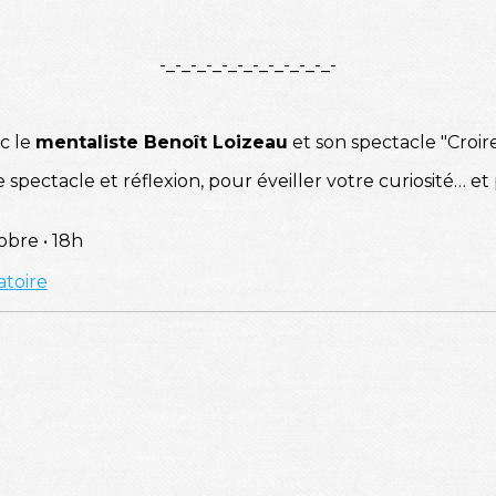
-_-_-_-_-_-_-_-_-_-_-_-
c le
mentaliste Benoît Loizeau
et son spectacle "Croire 
 spectacle et réflexion, pour éveiller votre curiosité… 
obre • 18h
atoire