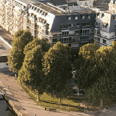
Exporter les lignes sélectionnées
Exporter toutes les colonnes
Exporter uniquement les colonnes affichées
Menu
<
>
- 🎁 Caen on aime, on partage
- 🎉 Les événements AVF
- Activités et Loisirs
Ajoutez un logo, un bouton, des réseaux sociaux
Cliquez pour éditer
L'ASSOCIATION
▴
▾
- L'ASSOCIATION
- BROCHURE