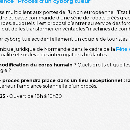
cience "Procès d’un cyborg tueur"
 se multiplient aux portes de l’Union européenne, l’État f
ordre et passe commande d’une série de robots créés g
es, auxquels il est proposé d’entrer au service des forc
r but de les transformer en véritables "machines de comb
cier cyborg tue accidentellement un couple de touristes.
Clinique juridique de Normandie dans le cadre de la
Fête 
ctualité et soulève des interrogations brûlantes.
modification du corps humain
? Quels droits et quelle
gie ?
e procès prendra place dans un lieu exceptionnel : 
térieur l’ambiance solennelle d’un procès.
25
- Ouvert de 18h à 19h30