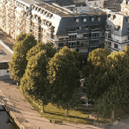
Exporter les lignes sélectionnées
Exporter toutes les colonnes
Exporter uniquement les colonnes affichées
Menu
<
>
- 🎁 Caen on aime, on partage
- 🎉 Les événements AVF
- Activités et Loisirs
Ajoutez un logo, un bouton, des réseaux sociaux
Cliquez pour éditer
L'association
▴
▾
- L'association
- Brochure