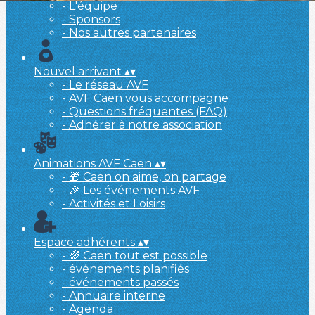
- L'équipe
- Sponsors
- Nos autres partenaires
Nouvel arrivant
▴
▾
- Le réseau AVF
- AVF Caen vous accompagne
- Questions fréquentes (FAQ)
- Adhérer à notre association
Animations AVF Caen
▴
▾
- 🎁 Caen on aime, on partage
- 🎉 Les événements AVF
- Activités et Loisirs
Espace adhérents
▴
▾
- 🌈 Caen tout est possible
- événements planifiés
- événements passés
- Annuaire interne
- Agenda