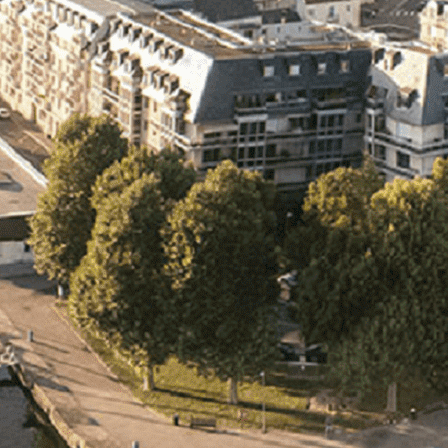
Exporter les lignes sélectionnées
Exporter toutes les colonnes
Exporter uniquement les colonnes affichées
Menu
<
>
- 🎁 Caen on aime, on partage
- 🎉 Les événements AVF
- Activités et Loisirs
Ajoutez un logo, un bouton, des réseaux sociaux
Cliquez pour éditer
L'association
▴
▾
- L'association
- Brochure