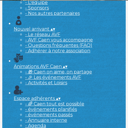
- L'équipe
- Sponsors
- Nos autres partenaires
Nouvel arrivant
▴
▾
- Le réseau AVF
- AVF Caen vous accompagne
- Questions fréquentes (FAQ)
- Adhérer à notre association
Animations AVF Caen
▴
▾
- 🎁 Caen on aime, on partage
- 🎉 Les événements AVF
- Activités et Loisirs
Espace adhérents
▴
▾
- 🌈 Caen tout est possible
- événements planifiés
- événements passés
- Annuaire interne
- Agenda