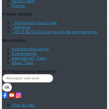
14000 Caen
France
Prenez contact :
- Contactez-nous / mail
- Adhérez
- 02 31 86 02 60 aux heures de permanence
Nos activités :
Activités régulières
Evènements
Agenda AVF Caen
Blog / Tags
Je m'abonne à la newsletter
OK
Plan du site