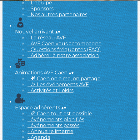
- L'équipe
- Sponsors
- Nos autres partenaires
Nouvel arrivant
▴
▾
- Le réseau AVF
- AVF Caen vous accompagne
- Questions fréquentes (FAQ)
- Adhérer à notre association
Animations AVF Caen
▴
▾
- 🎁 Caen on aime, on partage
- 🎉 Les événements AVF
- Activités et Loisirs
Espace adhérents
▴
▾
- 🌈 Caen tout est possible
- événements planifiés
- événements passés
- Annuaire interne
- Agenda