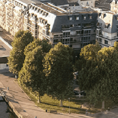
Exporter les lignes sélectionnées
Exporter toutes les colonnes
Exporter uniquement les colonnes affichées
Menu
<
>
- 🎁 Caen on aime, on partage
- 🎉 Les événements AVF
- Activités et Loisirs
Ajoutez un logo, un bouton, des réseaux sociaux
Cliquez pour éditer
L'association
▴
▾
- L'association
- Brochure