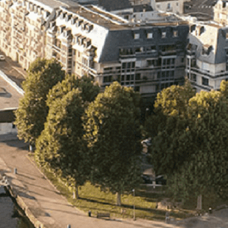
Exporter les lignes sélectionnées
Exporter toutes les colonnes
Exporter uniquement les colonnes affichées
Menu
<
>
- 🎁 Caen on aime, on partage
- 🎉 Les événements AVF
- Activités et Loisirs
Ajoutez un logo, un bouton, des réseaux sociaux
Cliquez pour éditer
L'association
▴
▾
- L'association
- Brochure