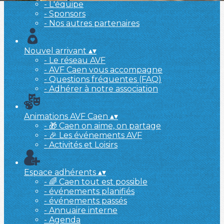
- L'équipe
- Sponsors
- Nos autres partenaires
Nouvel arrivant
▴
▾
- Le réseau AVF
- AVF Caen vous accompagne
- Questions fréquentes (FAQ)
- Adhérer à notre association
Animations AVF Caen
▴
▾
- 🎁 Caen on aime, on partage
- 🎉 Les événements AVF
- Activités et Loisirs
Espace adhérents
▴
▾
- 🌈 Caen tout est possible
- événements planifiés
- événements passés
- Annuaire interne
- Agenda