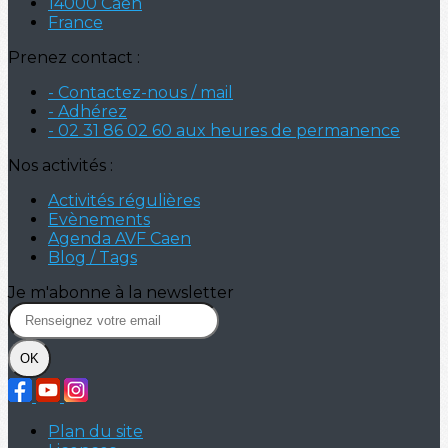
14000 Caen
France
Prenez contact :
- Contactez-nous / mail
- Adhérez
- 02 31 86 02 60 aux heures de permanence
Nos activités :
Activités régulières
Evènements
Agenda AVF Caen
Blog / Tags
Je m'abonne à la newsletter
OK
Plan du site