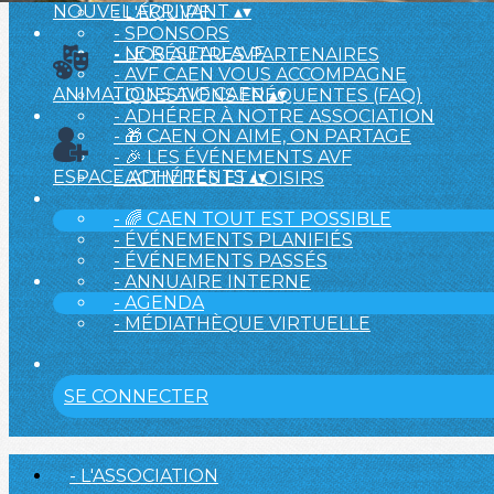
NOUVEL ARRIVANT
▴
▾
- L'ÉQUIPE
- SPONSORS
- LE RÉSEAU AVF
- NOS AUTRES PARTENAIRES
- AVF CAEN VOUS ACCOMPAGNE
ANIMATIONS AVF CAEN
▴
▾
- QUESTIONS FRÉQUENTES (FAQ)
- ADHÉRER À NOTRE ASSOCIATION
- 🎁 CAEN ON AIME, ON PARTAGE
- 🎉 LES ÉVÉNEMENTS AVF
ESPACE ADHÉRENTS
▴
▾
- ACTIVITÉS ET LOISIRS
- 🌈 CAEN TOUT EST POSSIBLE
- ÉVÉNEMENTS PLANIFIÉS
- ÉVÉNEMENTS PASSÉS
- ANNUAIRE INTERNE
- AGENDA
- MÉDIATHÈQUE VIRTUELLE
SE CONNECTER
- L'ASSOCIATION