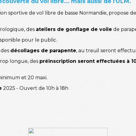
écouverte du vol libre... mais aussi de l'ULM.
iation sportive de vol libre de basse Normandie, propose d
orologique, des
ateliers de gonflage de voile
de parape
isponible pour le public.
, des
décollages de parapente
, au treuil seront effectu
 trop longue, des
préinscription seront effectuées à 1
minimum et 20 maxi.
e
2025 - Ouvert de 10h à 18h