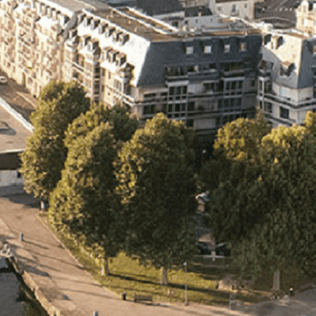
Exporter les lignes sélectionnées
Exporter toutes les colonnes
Exporter uniquement les colonnes affichées
Menu
<
>
- 🎁 Caen on aime, on partage
- 🎉 Les événements AVF
- Activités et Loisirs
Ajoutez un logo, un bouton, des réseaux sociaux
Cliquez pour éditer
L'ASSOCIATION
▴
▾
- L'ASSOCIATION
- BROCHURE