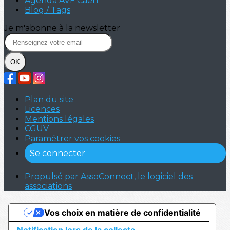
Agenda AVF Caen
Blog / Tags
Je m'abonne à la newsletter
OK
Plan du site
Licences
Mentions légales
CGUV
Paramétrer vos cookies
Se connecter
Propulsé par AssoConnect, le logiciel des
associations
Vos choix en matière de confidentialité