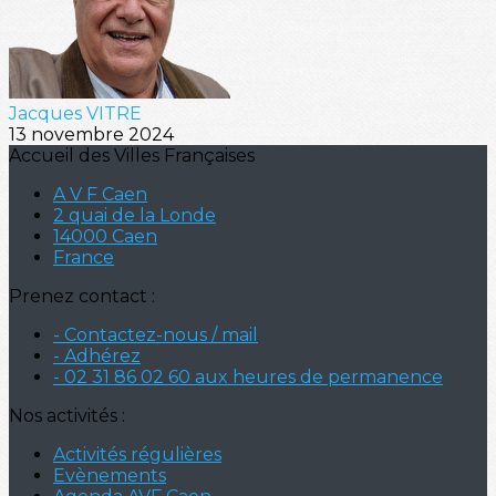
Jacques VITRE
13 novembre 2024
Accueil des Villes Françaises
A V F Caen
2 quai de la Londe
14000 Caen
France
Prenez contact :
- Contactez-nous / mail
- Adhérez
- 02 31 86 02 60 aux heures de permanence
Nos activités :
Activités régulières
Evènements