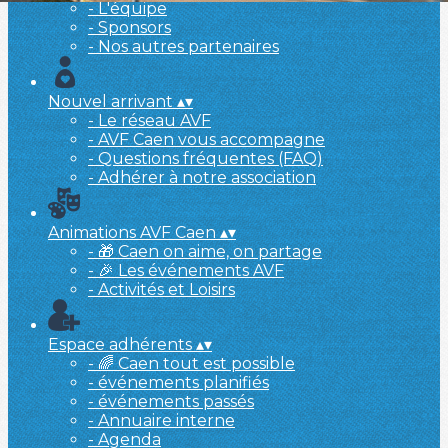
- L'équipe
- Sponsors
- Nos autres partenaires
Nouvel arrivant
▴
▾
- Le réseau AVF
- AVF Caen vous accompagne
- Questions fréquentes (FAQ)
- Adhérer à notre association
Animations AVF Caen
▴
▾
- 🎁 Caen on aime, on partage
- 🎉 Les événements AVF
- Activités et Loisirs
Espace adhérents
▴
▾
- 🌈 Caen tout est possible
- événements planifiés
- événements passés
- Annuaire interne
- Agenda