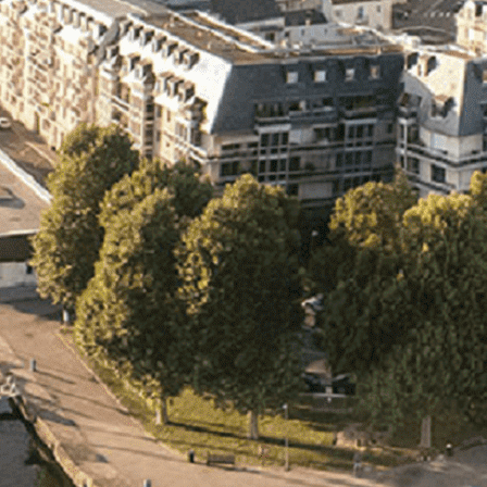
Exporter les lignes sélectionnées
Exporter toutes les colonnes
Exporter uniquement les colonnes affichées
Menu
<
>
- 🎁 Caen on aime, on partage
- 🎉 Les événements AVF
- Activités et Loisirs
Ajoutez un logo, un bouton, des réseaux sociaux
Cliquez pour éditer
L'association
▴
▾
- L'association
- Brochure