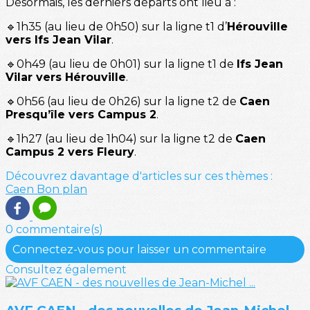
Désormais, les derniers départs ont lieu à :
🔹1h35 (au lieu de 0h50) sur la ligne t1 d’
Hérouville
vers Ifs Jean Vilar
.
🔹0h49 (au lieu de 0h01) sur la ligne t1 de
Ifs Jean
Vilar vers Hérouville
.
🔹0h56 (au lieu de 0h26) sur la ligne t2 de
Caen
Presqu’île vers Campus 2
.
🔹1h27 (au lieu de 1h04) sur la ligne t2 de
Caen
Campus 2 vers Fleury
.
Découvrez davantage d'articles sur ces thèmes :
Caen
Bon plan
0 commentaire(s)
Connectez-vous pour laisser un commentaire
Consultez également