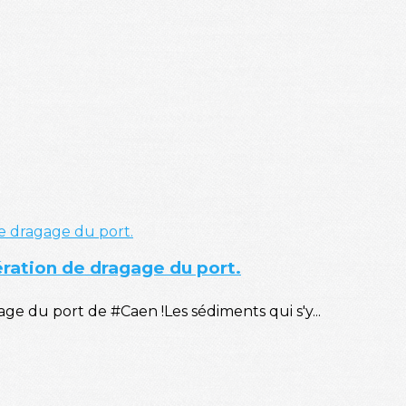
ération de dragage du port.
e du port de #Caen !Les sédiments qui s'y...