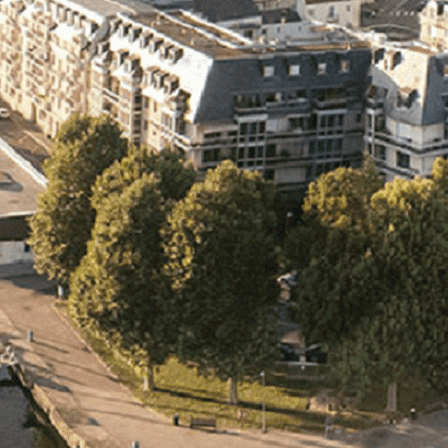
Exporter les lignes sélectionnées
Exporter toutes les colonnes
Exporter uniquement les colonnes affichées
Menu
<
>
- 🎁 Caen on aime, on partage
- 🎉 Les événements AVF
- Activités et Loisirs
Ajoutez un logo, un bouton, des réseaux sociaux
Cliquez pour éditer
L'ASSOCIATION
▴
▾
- L'ASSOCIATION
- BROCHURE