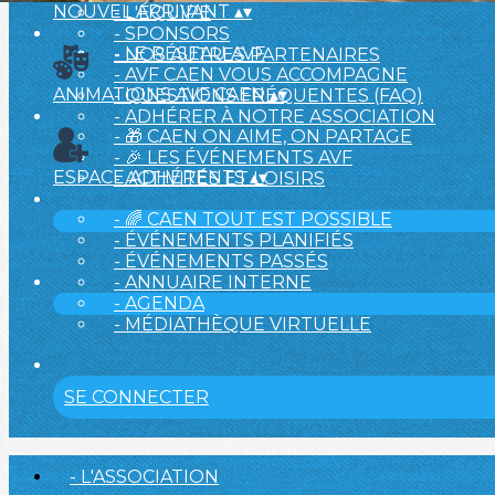
NOUVEL ARRIVANT
▴
▾
- L'ÉQUIPE
- SPONSORS
- LE RÉSEAU AVF
- NOS AUTRES PARTENAIRES
- AVF CAEN VOUS ACCOMPAGNE
ANIMATIONS AVF CAEN
▴
▾
- QUESTIONS FRÉQUENTES (FAQ)
- ADHÉRER À NOTRE ASSOCIATION
- 🎁 CAEN ON AIME, ON PARTAGE
- 🎉 LES ÉVÉNEMENTS AVF
ESPACE ADHÉRENTS
▴
▾
- ACTIVITÉS ET LOISIRS
- 🌈 CAEN TOUT EST POSSIBLE
- ÉVÉNEMENTS PLANIFIÉS
- ÉVÉNEMENTS PASSÉS
- ANNUAIRE INTERNE
- AGENDA
- MÉDIATHÈQUE VIRTUELLE
SE CONNECTER
- L'ASSOCIATION