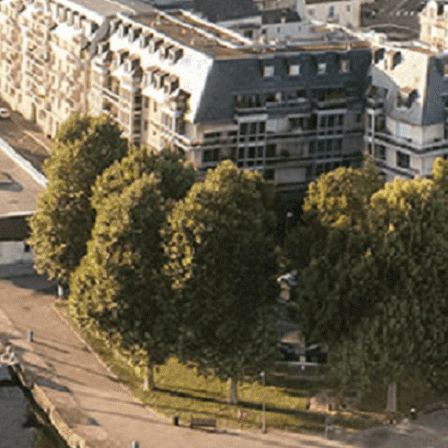
Exporter les lignes sélectionnées
Exporter toutes les colonnes
Exporter uniquement les colonnes affichées
Menu
<
>
- 🎁 Caen on aime, on partage
- 🎉 Les événements AVF
- Activités et Loisirs
Ajoutez un logo, un bouton, des réseaux sociaux
Cliquez pour éditer
L'ASSOCIATION
▴
▾
- L'ASSOCIATION
- BROCHURE