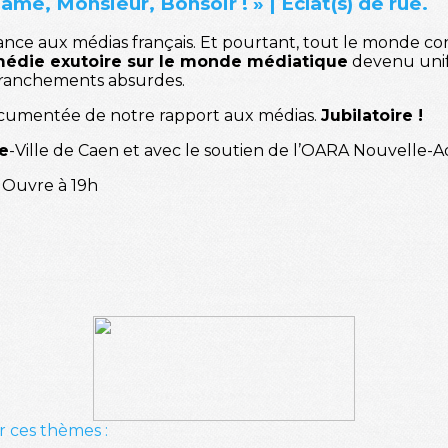
ame, Monsieur, Bonsoir ! » | Éclat(s) de rue.
iance aux médias français. Et pourtant, tout le monde co
édie exutoire sur le monde médiatique
devenu unif
retranchements absurdes.
cumentée de notre rapport aux médias.
Jubilatoire !
ue
-Ville de Caen et avec le soutien de l’OARA Nouvelle-A
 Ouvre à 19h
r ces thèmes :