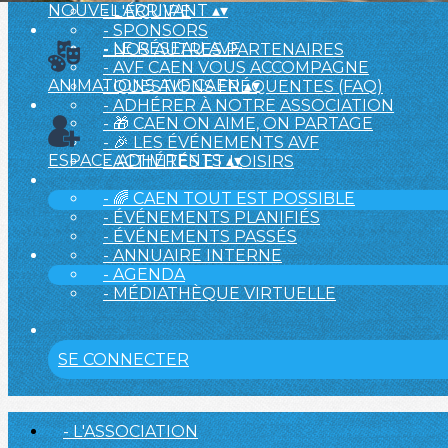
NOUVEL ARRIVANT
▴
▾
- L'ÉQUIPE
- SPONSORS
- LE RÉSEAU AVF
- NOS AUTRES PARTENAIRES
- AVF CAEN VOUS ACCOMPAGNE
ANIMATIONS AVF CAEN
▴
▾
- QUESTIONS FRÉQUENTES (FAQ)
- ADHÉRER À NOTRE ASSOCIATION
- 🎁 CAEN ON AIME, ON PARTAGE
- 🎉 LES ÉVÉNEMENTS AVF
ESPACE ADHÉRENTS
▴
▾
- ACTIVITÉS ET LOISIRS
- 🌈 CAEN TOUT EST POSSIBLE
- ÉVÉNEMENTS PLANIFIÉS
- ÉVÉNEMENTS PASSÉS
- ANNUAIRE INTERNE
- AGENDA
- MÉDIATHÈQUE VIRTUELLE
SE CONNECTER
- L'ASSOCIATION