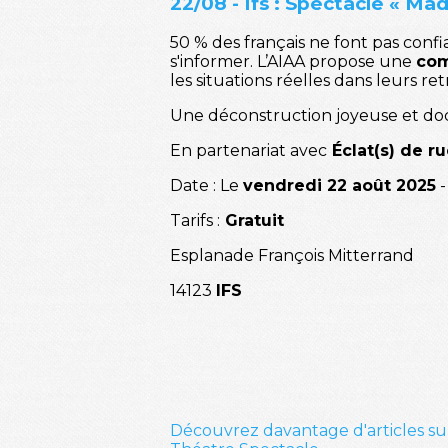
22/08 - Ifs : Spectacle « Mad
50 % des français ne font pas conf
s'informer. L’AIAA propose une
com
les situations réelles dans leurs 
Une déconstruction joyeuse et do
En partenariat avec
Éclat(s) de r
Date : Le
vendredi 22 août 2025
-
Tarifs :
Gratuit
Esplanade François Mitterrand
14123
IFS
Découvrez davantage d'articles su