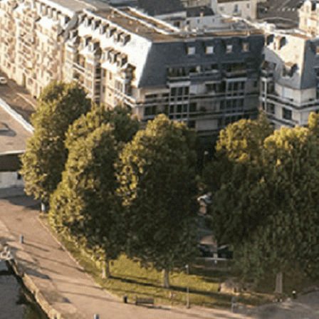
Exporter les lignes sélectionnées
Exporter toutes les colonnes
Exporter uniquement les colonnes affichées
Menu
<
>
- 🎁 Caen on aime, on partage
- 🎉 Les événements AVF
- Activités et Loisirs
Ajoutez un logo, un bouton, des réseaux sociaux
Cliquez pour éditer
L'association
▴
▾
- L'association
- Brochure