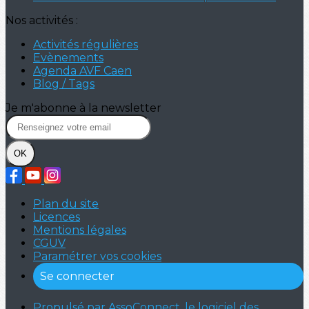
Nos activités :
Activités régulières
Evènements
Agenda AVF Caen
Blog / Tags
Je m'abonne à la newsletter
OK
Plan du site
Licences
Mentions légales
CGUV
Paramétrer vos cookies
Se connecter
Propulsé par AssoConnect, le logiciel des