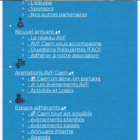
- L'équipe
- Sponsors
- Nos autres partenaires
Nouvel arrivant
▴
▾
- Le réseau AVF
- AVF Caen vous accompagne
- Questions fréquentes (FAQ)
- Adhérer à notre association
Animations AVF Caen
▴
▾
- 🎁 Caen on aime, on partage
- 🎉 Les événements AVF
- Activités et Loisirs
Espace adhérents
▴
▾
- 🌈 Caen tout est possible
- événements planifiés
- événements passés
- Annuaire interne
- Agenda