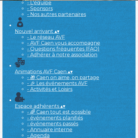
- L'équipe
- Sponsors
- Nos autres partenaires
Nouvel arrivant
▴
▾
- Le réseau AVF
- AVF Caen vous accompagne
- Questions fréquentes (FAQ)
- Adhérer à notre association
Animations AVF Caen
▴
▾
- 🎁 Caen on aime, on partage
- 🎉 Les événements AVF
- Activités et Loisirs
Espace adhérents
▴
▾
- 🌈 Caen tout est possible
- événements planifiés
- événements passés
- Annuaire interne
- Agenda