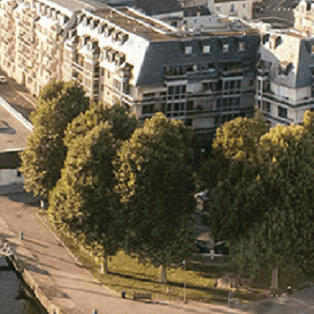
Exporter les lignes sélectionnées
Exporter toutes les colonnes
Exporter uniquement les colonnes affichées
Menu
<
>
- 🎁 Caen on aime, on partage
- 🎉 Les événements AVF
- Activités et Loisirs
Ajoutez un logo, un bouton, des réseaux sociaux
Cliquez pour éditer
L'association
▴
▾
- L'association
- Brochure