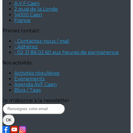
A V F Caen
2 quai de la Londe
14000 Caen
France
Prenez contact :
- Contactez-nous / mail
- Adhérez
- 02 31 86 02 60 aux heures de permanence
Nos activités :
Activités régulières
Evènements
Agenda AVF Caen
Blog / Tags
Je m'abonne à la newsletter
OK