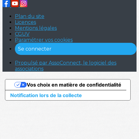
Plan du site
Licences
Mentions légales
CGUV
Paramétrer vos cookies
Se connecter
Propulsé par AssoConnect, le logiciel des
associations
Vos choix en matière de confidentialité
Notification lors de la collecte