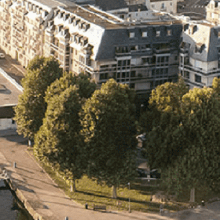
Exporter les lignes sélectionnées
Exporter toutes les colonnes
Exporter uniquement les colonnes affichées
Menu
<
>
- 🎁 Caen on aime, on partage
- 🎉 Les événements AVF
- Activités et Loisirs
Ajoutez un logo, un bouton, des réseaux sociaux
Cliquez pour éditer
L'association
▴
▾
- L'association
- Brochure