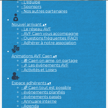
- L'équipe
- Sponsors
- Nos autres partenaires
Nouvel arrivant
▴
▾
- Le réseau AVF
- AVF Caen vous accompagne
- Questions fréquentes (FAQ)
- Adhérer à notre association
Animations AVF Caen
▴
▾
- 🎁 Caen on aime, on partage
- 🎉 Les événements AVF
- Activités et Loisirs
Espace adhérents
▴
▾
- 🌈 Caen tout est possible
- événements planifiés
- événements passés
- Annuaire interne
- Agenda