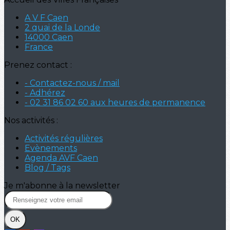
A V F Caen
2 quai de la Londe
14000 Caen
France
Prenez contact :
- Contactez-nous / mail
- Adhérez
- 02 31 86 02 60 aux heures de permanence
Nos activités :
Activités régulières
Evènements
Agenda AVF Caen
Blog / Tags
Je m'abonne à la newsletter
OK