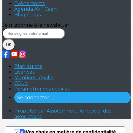
Evènements
Agenda AVF Caen
Blog / Tags
Je m'abonne à la newsletter
OK
Plan du site
Licences
Mentions légales
CGUV
Paramétrer vos cookies
Se connecter
Propulsé par AssoConnect, le logiciel des
associations
Vos choix en matière de confidentialité