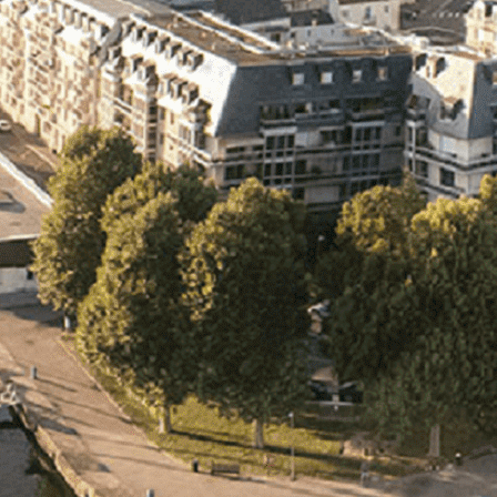
Exporter les lignes sélectionnées
Exporter toutes les colonnes
Exporter uniquement les colonnes affichées
Menu
<
>
- 🎁 Caen on aime, on partage
- 🎉 Les événements AVF
- Activités et Loisirs
Ajoutez un logo, un bouton, des réseaux sociaux
Cliquez pour éditer
L'association
▴
▾
- L'association
- Brochure