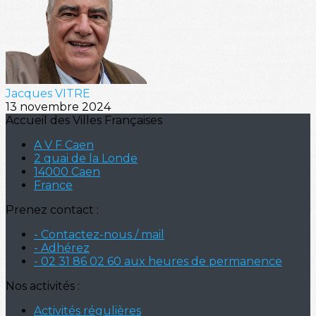
Jacques VITRE
13 novembre 2024
Accueil des Villes Françaises
A V F Caen
2 quai de la Londe
14000 Caen
France
Prenez contact :
- Contactez-nous / mail
- Adhérez
- 02 31 86 02 60 aux heures de permanence
Nos activités :
Activités régulières