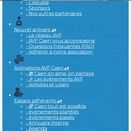
- L'équipe
- Sponsors
- Nos autres partenaires
Nouvel arrivant
▴
▾
- Le réseau AVF
- AVF Caen vous accompagne
- Questions fréquentes (FAQ)
- Adhérer à notre association
Animations AVF Caen
▴
▾
- 🎁 Caen on aime, on partage
- 🎉 Les événements AVF
- Activités et Loisirs
Espace adhérents
▴
▾
- 🌈 Caen tout est possible
- événements planifiés
- événements passés
- Annuaire interne
- Agenda